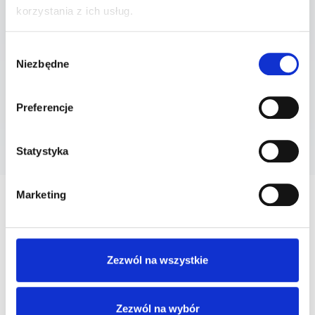
korzystania z ich usług.
zapewniamy porady laktacyjne z zakresu
Wybór
karmienia piersią
Niezbędne
zgody
prowadzimy bezpłatną Szkołę Rodzenia
Preferencje
umożliwiamy prowadzenie ciąży fizjologicznej
Statystyka
przez położną – dowiedz się więcej
Marketing
Zezwól na wszystkie
Zezwól na wybór