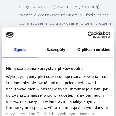
pobyt w wodzie (tzw. immersję wodną)
można wykorzystać również w I fazie porodu
do łagodzenia bólu związanego ze skurczami.
kontakt „skóra do skóry” – po porodzie
zapewniamy mamie oraz dziecku kontakt
Zgoda
Szczegóły
O plikach cookies
„skóra do skóry”, który może trwać minimum 2
godziny lub tyle ile potrzebuje mama i
Niniejsza strona korzysta z plików cookie
dziecko. W przypadku cesarskiego cięcia,
Wykorzystujemy pliki cookie do spersonalizowania treści
osoba towarzyszą może kangurować
i reklam, aby oferować funkcje społecznościowe i
maluszka przez 2 godziny, w osobnym,
analizować ruch w naszej witrynie. Informacje o tym, jak
korzystasz z naszej witryny, udostępniamy partnerom
przeznaczonym do tego miejscu. Istnieje
społecznościowym, reklamowym i analitycznym.
również możliwość zamówienia profesjonalnej
Partnerzy mogą połączyć te informacje z innymi danymi
fotografii waszego maluszka.
otrzymanymi od Ciebie lub uzyskanymi podczas