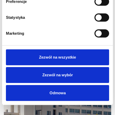
Preferencje
Statystyka
Szpital Piaseczno
ul. A. Mickiewicza 39
Marketing
05-500 Piaseczno
NFZ Tel.:
48 (22) 735 41 00
Prywatnie Tel.:
48 (22) 735 41 00
Zezwól na wszystkie
Zobacz ofertę
Zezwól na wybór
Odmowa