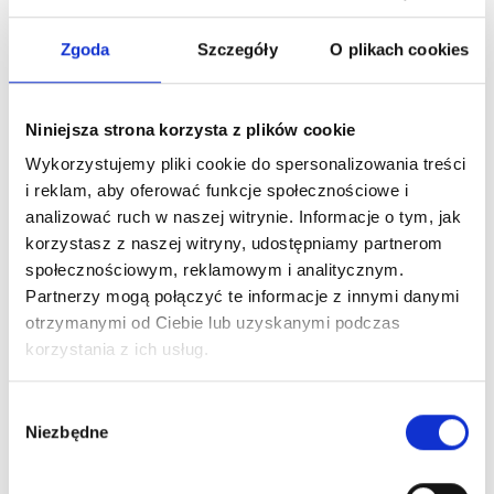
Zgoda
Szczegóły
O plikach cookies
Szpital Lubin
Niniejsza strona korzysta z plików cookie
gen. Józefa Bema 5-6
Wykorzystujemy pliki cookie do spersonalizowania treści
59-300 Lubin
i reklam, aby oferować funkcje społecznościowe i
NFZ Tel.:
76 840 15 00
analizować ruch w naszej witrynie. Informacje o tym, jak
korzystasz z naszej witryny, udostępniamy partnerom
Prywatnie Tel.:
76 840 15 00
społecznościowym, reklamowym i analitycznym.
Zobacz ofertę
Partnerzy mogą połączyć te informacje z innymi danymi
otrzymanymi od Ciebie lub uzyskanymi podczas
korzystania z ich usług.
Wybór
Niezbędne
zgody