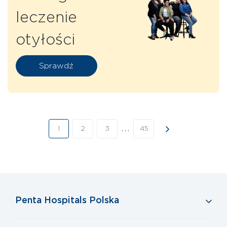
leczenie
otyłości
Sprawdź
…
1
2
3
45
Penta Hospitals Polska