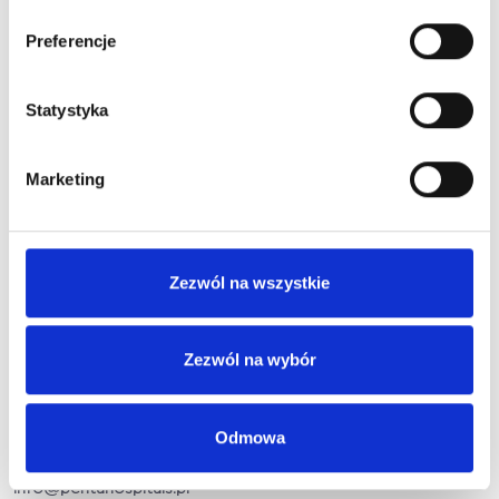
SZPITAL – WYPEŁNIJ ANKIETĘ
Preferencje
Statystyka
PRZYCHODNIE – WYPEŁNIJ ANKIETĘ
Marketing
Skarga formalna
Nasi pracownicy dokładają wszelkich starań, aby byli Państwo
Zezwól na wszystkie
właściwie leczeni i obsługiwani.
Jednak może się zdarzyć, że nie wszystko ułoży się zgodnie
Zezwól na wybór
z Państwa oczekiwaniami. Skargi mogą Państwo zgłaszać
pracownikom recepcji w naszych szpitalach i przychodniach
ustnie, telefonicznie lub na piśmie.
Odmowa
Możliwe jest także złożenie skargi online na adres e-mail:
info@pentahospitals.pl