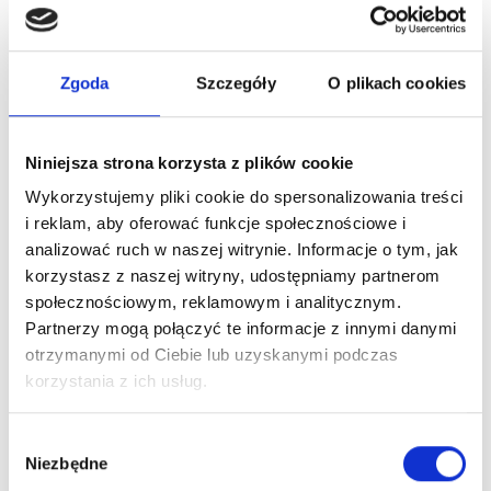
Ankieta satysfakcji
Zgoda
Szczegóły
O plikach cookies
W naszych szpitalach i przychodniach każdy Pacjent ma
możliwość wypełnienia anonimowej ankiety satysfakcji
pacjenta. O formularz zapytaj w rejestracji.
Niniejsza strona korzysta z plików cookie
Wykorzystujemy pliki cookie do spersonalizowania treści
Nasi pracownicy proszą o jej wypełnienie, ponieważ dzięki
i reklam, aby oferować funkcje społecznościowe i
Waszym opiniom dowiadujemy się co robimy dobrze, a które
analizować ruch w naszej witrynie. Informacje o tym, jak
obszary wymagają naszej zwiększonej uwagi lub zmiany.
korzystasz z naszej witryny, udostępniamy partnerom
Wysoko cenimy każdą ocenę naszej pracy i jesteśmy
społecznościowym, reklamowym i analitycznym.
zdeterminowani, aby stale poprawiać jakość oferowanych
Partnerzy mogą połączyć te informacje z innymi danymi
usług.
otrzymanymi od Ciebie lub uzyskanymi podczas
korzystania z ich usług.
Ankietę satysfakcji online
można również wypełnić przez
formularz online. Link poniżej.
Wybór
Niezbędne
zgody