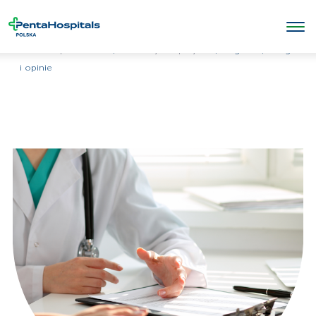
/
/
Sugestie, skargi
Penta Hospitals Polska
Informacje dla pacjenta
i opinie