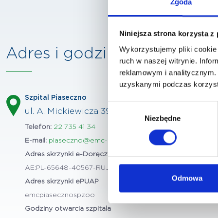
Zgoda
Niniejsza strona korzysta z
Wykorzystujemy pliki cookie 
Adres i godziny otwarcia
ruch w naszej witrynie. Inf
reklamowym i analitycznym. 
uzyskanymi podczas korzysta
Szpital Piaseczno
Wybór
ul. A. Mickiewicza 39 , 05-500 Piaseczno
Niezbędne
zgody
Telefon:
22 735 41 34
E-mail:
piaseczno@emc-sa.pl
Adres skrzynki e-Doręcznie:
AE:PL-65648-40567-RUJCA-20
Odmowa
Adres skrzynki ePUAP
emcpiasecznospzoo
Godziny otwarcia szpitala