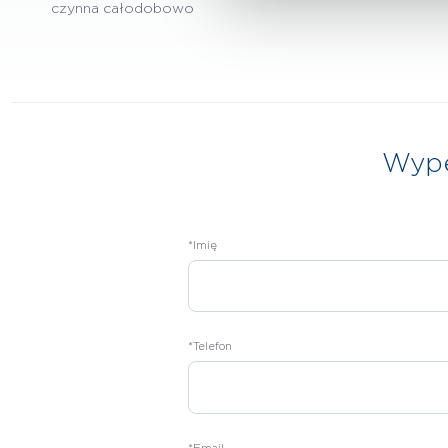
czynna całodobowo
Wype
*Imię
*Telefon