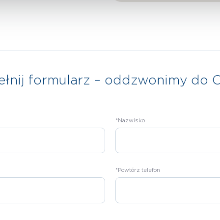
łnij formularz – oddzwonimy do C
*Nazwisko
*Powtórz telefon