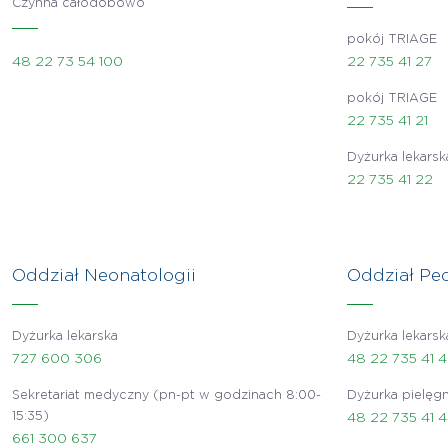
Czynna całodobowo
pokój TRIAGE
48 22 73 54 100
22 735 41 27
pokój TRIAGE
22 735 41 21
Dyżurka lekarsk
22 735 41 22
Oddział Neonatologii
Oddział Ped
Dyżurka lekarska
Dyżurka lekarsk
727 600 306
48 22 735 41 
Sekretariat medyczny (pn-pt w godzinach 8:00-
Dyżurka pielęgn
15:35)
48 22 735 41 
661 300 637