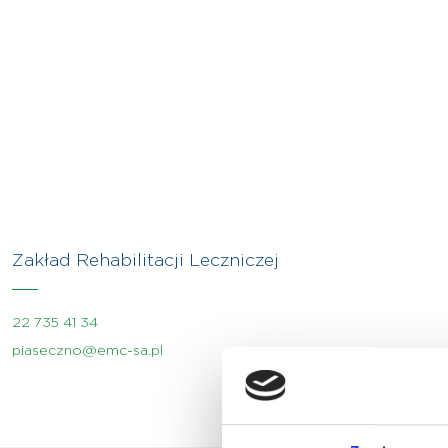
Zakład Rehabilitacji Leczniczej
22 735 41 34
piaseczno@emc-sa.pl