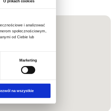
O plikach cookies
ołecznościowe i analizować
artnerom społecznościowym,
Telefon
anymi od Ciebie lub
ZADZWOŃ DO NAS
(22) 735 41 00
Czat
Marketing
ezwól na wszystkie