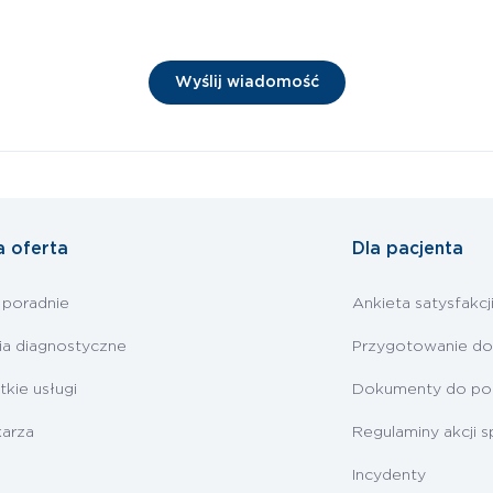
a oferta
Dla pacjenta
 poradnie
Ankieta satysfakcj
ia diagnostyczne
Przygotowanie do
kie usługi
Dokumenty do pob
karza
Regulaminy akcji s
Incydenty