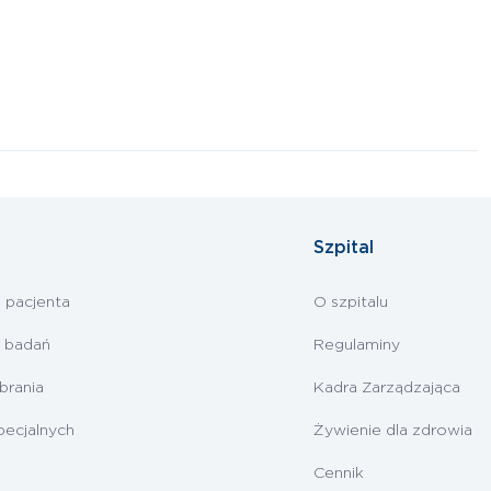
Szpital
i pacjenta
O szpitalu
 badań
Regulaminy
rania
Kadra Zarządzająca
pecjalnych
Żywienie dla zdrowia
Cennik