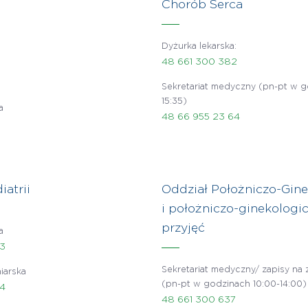
Chorób Serca
Dyżurka lekarska:
48 661 300 382
Sekretariat medyczny (pn-pt w g
15:35)
a
48 66 955 23 64
iatrii
Oddział Położniczo-Gin
i położniczo-ginekologi
przyjęć
a
43
Sekretariat medyczny/ zapisy na
iarska
(pn-pt w godzinach 10:00-14:00)
44
48 661 300 637