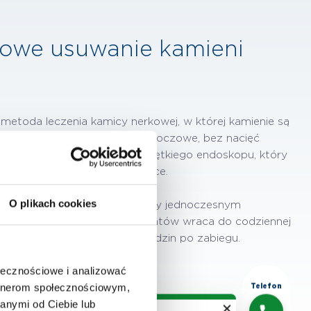
erowe usuwanie kamieni
metoda leczenia kamicy nerkowej, w której kamienie są
uwane przez naturalne drogi moczowe, bez nacięć
 wykonywany jest z użyciem giętkiego endoskopu, który
dno dostępnych miejsc w nerce.
O plikach cookies
uteczne usunięcie złogów przy jednoczesnym
yka powikłań. Większość pacjentów wraca do codziennej
ko, często w ciągu 24–48 godzin po zabiegu.
ołecznościowe i analizować
artnerom społecznościowym,
Telefon
anymi od Ciebie lub