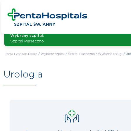
Wybrany szpital:
Szpital Piaseczno
Penta Hospitals Polska
/
Wybierz szpital
/
Szpital Piaseczno
/
Wybrane usługi
/
Uro
Urologia