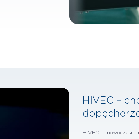
HIVEC – ch
dopęcherz
HIVEC to nowoczesna m