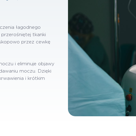
eczenia łagodnego
przerośniętej tkanki
doskopowo przez cewkę
czu i eliminuje objawy
ddawaniu moczu. Dzięki
krwawienia i krótkim