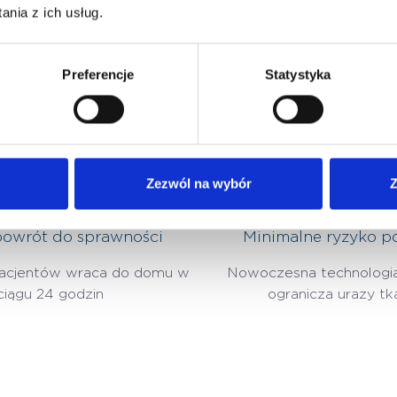
nia z ich usług.
Preferencje
Statystyka
Dlaczego warto wybrać RIRS
Zezwól na wybór
Z
powrót do sprawności
Minimalne ryzyko p
acjentów wraca do domu w
Nowoczesna technologi
ciągu 24 godzin
ogranicza urazy t