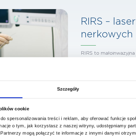
RIRS – las
nerkowych
RIRS to małoinwazyjna 
kruszone laserowo i us
chirurgicznych. Zabieg
pozwala dotrzeć do tru
Szczegóły
Metoda ta umożliwia sk
ograniczeniu bólu i ryz
aktywności bardzo szyb
 plików cookie
do spersonalizowania treści i reklam, aby oferować funkcje sp
Umów zabieg
ormacje o tym, jak korzystasz z naszej witryny, udostępniamy p
Partnerzy mogą połączyć te informacje z innymi danymi otrzym