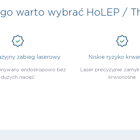
ego warto wybrać HoLEP / T
zyjny zabieg laserowy
Niskie ryzyko krwa
onywany endoskopowo bez
Laser precyzyjnie zamyk
dużych nacięć
krwionośne