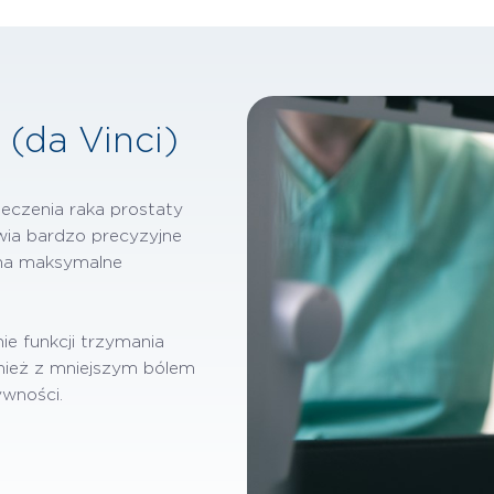
(da Vinci)
eczenia raka prostaty
ia bardzo precyzyjne
a na maksymalne
ie funkcji trzymania
wnież z mniejszym bólem
wności.