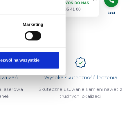
ZADZWOŃ DO NAS
(22) 735 41 00
Czat
Marketing
?
ezwól na wszystkie
owikłań
Wysoka skuteczność leczenia
a laserowa
Skuteczne usuwanie kamieni nawet z
kanek
trudnych lokalizacji