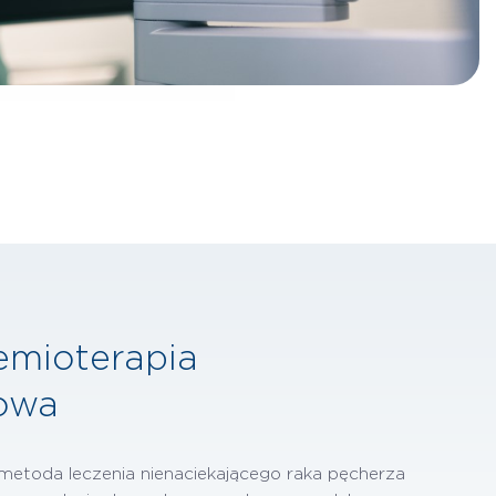
emioterapia
owa
etoda leczenia nienaciekającego raka pęcherza