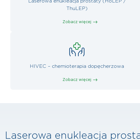
Laserowa enukleacja prostaty (HoLEP /
ThuLEP)
Zobacz więcej
HIVEC – chemioterapia dopęcherzowa
Zobacz więcej
Laserowa enukleacja prost