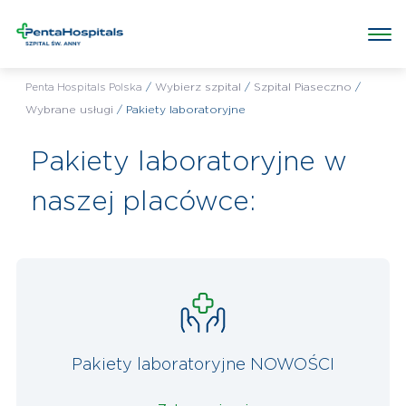
Wybrany szpital:
Szpital Piaseczno
Poradnie w szpitalu
Badania w szpitalu
Wybrane usługi
/
Wybierz szpital
/
Szpital Piaseczno
/
Penta Hospitals Polska
Wybrane usługi
/
Pakiety laboratoryjne
Pakiety laboratoryjne w
naszej placówce:
Pakiety laboratoryjne NOWOŚCI