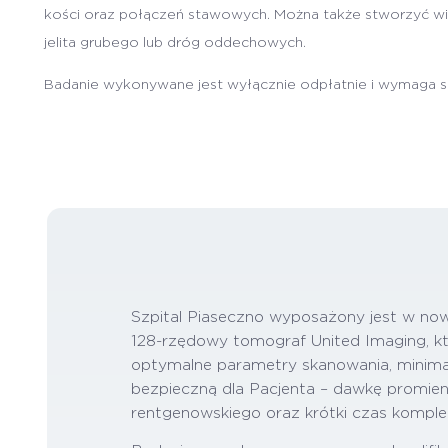
kości oraz połączeń stawowych. Można także stworzyć wirt
jelita grubego lub dróg oddechowych.
Badanie wykonywane jest wyłącznie odpłatnie i wymaga sk
Szpital Piaseczno wyposażony jest w no
128-rzędowy tomograf United Imaging, k
optymalne parametry skanowania, minimal
bezpieczną dla Pacjenta – dawkę promie
rentgenowskiego oraz krótki czas kompl