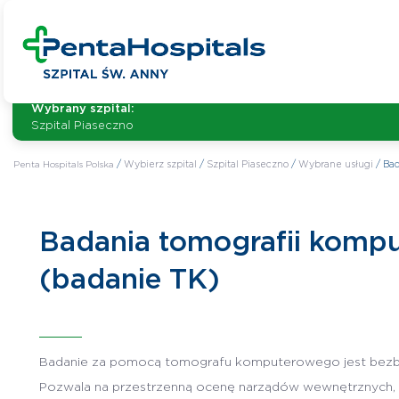
Wybrany szpital:
Szpital Piaseczno
Penta Hospitals Polska
/
Wybierz szpital
/
Szpital Piaseczno
/
Wybrane usługi
/
Bad
Badania tomografii kompu
(badanie TK)
Badanie za pomocą tomografu komputerowego jest bezbol
Pozwala na przestrzenną ocenę narządów wewnętrznych, 