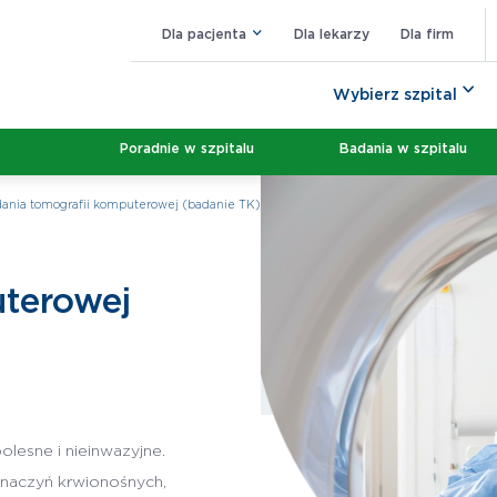
Dla pacjenta
Dla lekarzy
Dla firm
Wybierz szpital
Poradnie w szpitalu
Badania w szpitalu
ania tomografii komputerowej (badanie TK)
terowej
esne i nieinwazyjne.
naczyń krwionośnych,