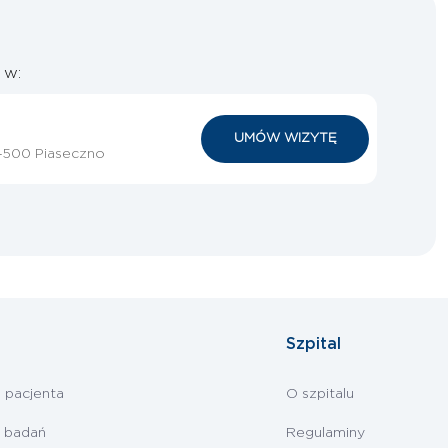
 w:
UMÓW WIZYTĘ
05-500 Piaseczno
Szpital
i pacjenta
O szpitalu
 badań
Regulaminy