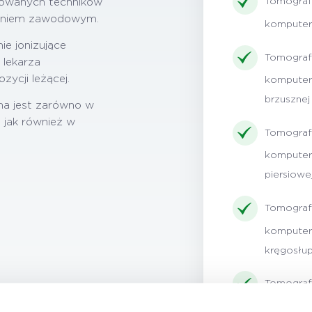
Tomograf
kowanych techników
czeniem zawodowym.
komputer
e jonizujące
Tomograf
 lekarza
ycji leżącej.
komputer
brzusznej
a jest zarówno w
 jak również w
Tomograf
komputer
piersiowe
Tomograf
kompute
kręgosłu
Tomograf
kompute