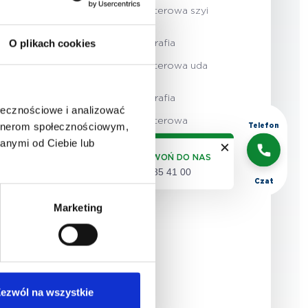
komputerowa szyi
pa piersiowego
O plikach cookies
Tomografia
ia
komputerowa uda
rowa
a szyjnego
Tomografia
ołecznościowe i analizować
ia
komputerowa
artnerom społecznościowym,
Telefon
uszu/piramid
anymi od Ciebie lub
owa miednicy
ZADZWOŃ DO NAS
(22) 735 41 00
Czat
ia
Marketing
rowa
ka
ia
ezwól na wszystkie
rowa