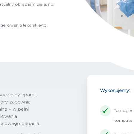
ualny obraz jam ciała, np.
ierowania lekarskiego.
Wykonujemy:
woczesny aparat,
tóry zapewnia
ną – w pełni
Tomograf
niowania
kompute
eksowego badania.