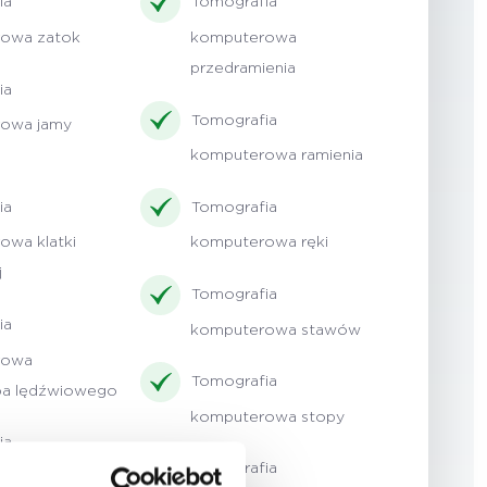
ia
Tomografia
owa zatok
komputerowa
przedramienia
ia
Tomografia
owa jamy
komputerowa ramienia
ia
Tomografia
owa klatki
komputerowa ręki
j
Tomografia
ia
komputerowa stawów
rowa
Tomografia
pa lędźwiowego
komputerowa stopy
ia
Tomografia
rowa