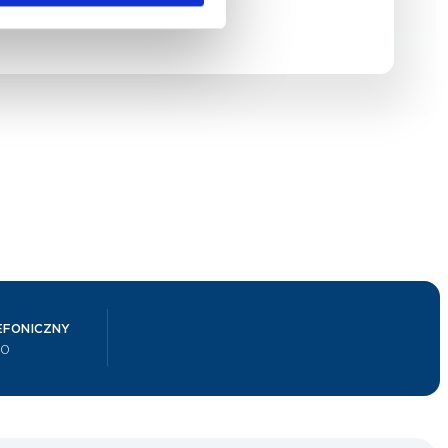
ów
EFONICZNY
00