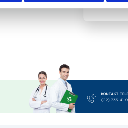
oczodoł
KONTAKT TEL
(22) 735-41-