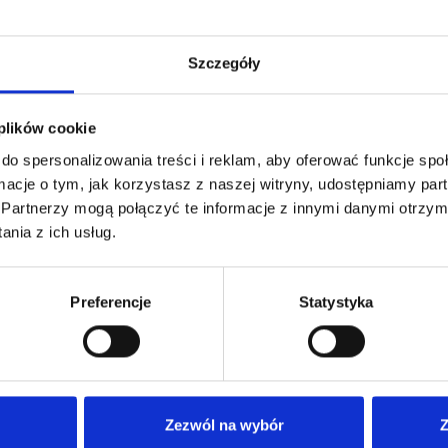
kręgosłu
Szczegóły
Tomograf
kompute
 plików cookie
kręgosłup
do spersonalizowania treści i reklam, aby oferować funkcje sp
Tomograf
ormacje o tym, jak korzystasz z naszej witryny, udostępniamy p
Partnerzy mogą połączyć te informacje z innymi danymi otrzym
komputer
nia z ich usług.
małej
Tomograf
Preferencje
Statystyka
kompute
nadgarst
Tomograf
Zezwól na wybór
Z
kompute