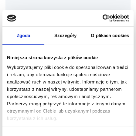
Zobacz więcej
Zgoda
Szczegóły
O plikach cookies
Niniejsza strona korzysta z plików cookie
Proktologia
Wykorzystujemy pliki cookie do spersonalizowania treści
i reklam, aby oferować funkcje społecznościowe i
Zobacz więcej
analizować ruch w naszej witrynie. Informacje o tym, jak
korzystasz z naszej witryny, udostępniamy partnerom
społecznościowym, reklamowym i analitycznym.
Wybrane usługi w
Szpital
Partnerzy mogą połączyć te informacje z innymi danymi
otrzymanymi od Ciebie lub uzyskanymi podczas
św. Antoniego
korzystania z ich usług.
Wybór