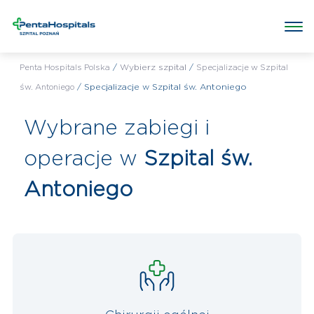
Wybrany szpital:
Specjalizacje w Szpital św. Antoniego
Poradnie w przychodni
Badania w przychodni
e-rejestra
/
Wybierz szpital
/
Penta Hospitals Polska
Specjalizacje w Szpital
/
Specjalizacje w Szpital św. Antoniego
św. Antoniego
Wybrane zabiegi i
operacje w
Szpital św.
Antoniego