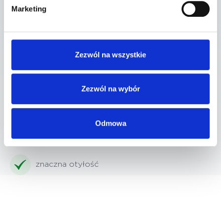
obecność ciał wolnych w stawie
Marketing
ograniczenie ruchomości
Zezwól na wszystkie
Przeciwwskazania:
Zezwól na wybór
stany zapalne skóry w okolicy zabiegowej
Odmowa
zaburzenia krzepliwości krwi
znaczna otyłość