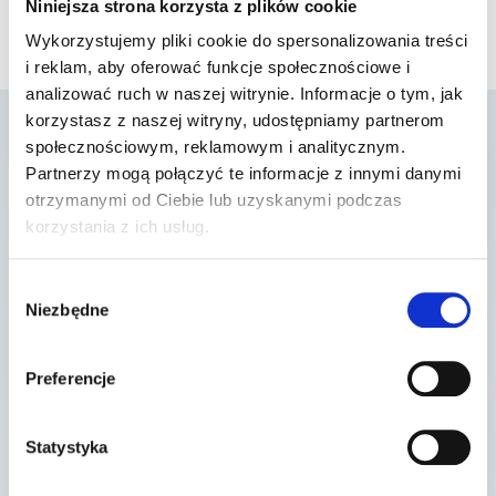
Niniejsza strona korzysta z plików cookie
Wykorzystujemy pliki cookie do spersonalizowania treści
i reklam, aby oferować funkcje społecznościowe i
analizować ruch w naszej witrynie. Informacje o tym, jak
Artroskopia stawu
korzystasz z naszej witryny, udostępniamy partnerom
społecznościowym, reklamowym i analitycznym.
skokowego – dla kogo
Partnerzy mogą połączyć te informacje z innymi danymi
otrzymanymi od Ciebie lub uzyskanymi podczas
korzystania z ich usług.
Wskazania do zabiegu:
Wybór
Niezbędne
zgody
przewlekły ból stawu skokowego
Preferencje
zmiany zwyrodnieniowe
Statystyka
niestabilność i uszkodzenia więzadeł