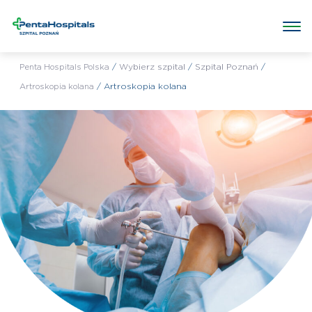
Wybrany szpital:
Szpital Poznań
Poradnie w szpitalu
Badania w szpitalu
Zabiegi
Cenn
/
Wybierz szpital
/
Szpital Poznań
/
Penta Hospitals Polska
/
Artroskopia kolana
Artroskopia kolana