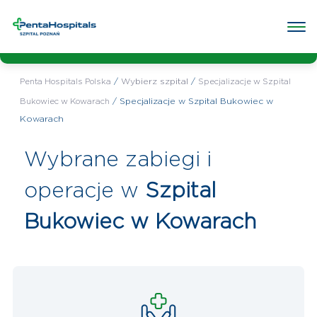
Wybrany
Specjalizacje w Szpital Bukowiec w
szpital:
Kowarach
Poradnie w przychodni
Badania w przychodni
e-rejestra
/
Wybierz szpital
/
Penta Hospitals Polska
Specjalizacje w Szpital
/
Specjalizacje w Szpital Bukowiec w
Bukowiec w Kowarach
Kowarach
Wybrane zabiegi i
operacje w
Szpital
Bukowiec w Kowarach