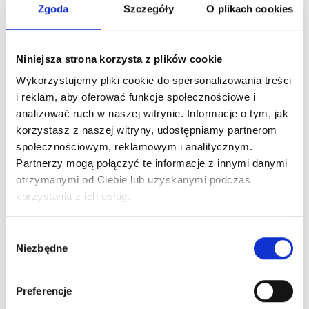
Zgoda
Szczegóły
O plikach cookies
Zobacz więcej
Niniejsza strona korzysta z plików cookie
Wykorzystujemy pliki cookie do spersonalizowania treści
i reklam, aby oferować funkcje społecznościowe i
analizować ruch w naszej witrynie. Informacje o tym, jak
korzystasz z naszej witryny, udostępniamy partnerom
Fizjoterapia Ambulatoryjna
społecznościowym, reklamowym i analitycznym.
Partnerzy mogą połączyć te informacje z innymi danymi
Zobacz więcej
otrzymanymi od Ciebie lub uzyskanymi podczas
korzystania z ich usług.
Wybrane zabiegi i
Wybór
Niezbędne
zgody
operacje w
Szpital
Bukowiec w Kowarach
Preferencje