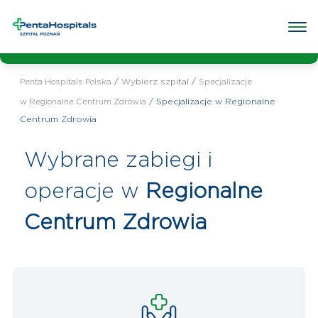
Wybrany
Specjalizacje w Regionalne Centrum
szpital:
Zdrowia
Poradnie w przychodni
Badania w przychodni
e-rejestra
/
Wybierz szpital
/
Penta Hospitals Polska
Specjalizacje
/
Specjalizacje w Regionalne
w Regionalne Centrum Zdrowia
Centrum Zdrowia
Wybrane zabiegi i
operacje w
Regionalne
Centrum Zdrowia