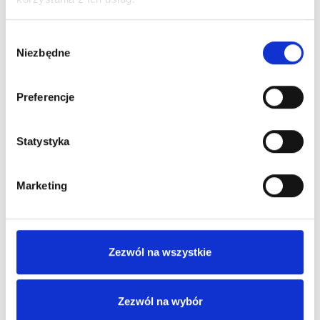
Zobacz więcej
Wybór
Niezbędne
zgody
Preferencje
Nowoczesne i przyjazne położnictwo
Statystyka
Zobacz więcej
Marketing
Zezwól na wszystkie
Chirurgiczne zabiegi małoinwazyjne z
myślą o Twoim komforcie
Zezwól na wybór