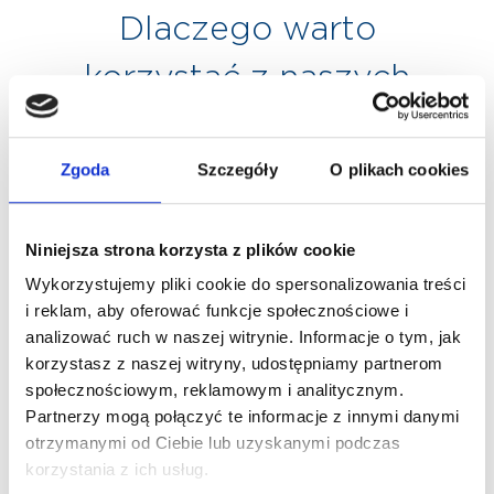
Dlaczego warto
korzystać z naszych
laboratoriów?
Zgoda
Szczegóły
O plikach cookies
Niniejsza strona korzysta z plików cookie
Previous
Next
Wykorzystujemy pliki cookie do spersonalizowania treści
i reklam, aby oferować funkcje społecznościowe i
Rezerwujesz
analizować ruch w naszej witrynie. Informacje o tym, jak
konkretną godzinę
korzystasz z naszej witryny, udostępniamy partnerom
społecznościowym, reklamowym i analitycznym.
Robimy wszystko, by znaleźć dla
Partnerzy mogą połączyć te informacje z innymi danymi
otrzymanymi od Ciebie lub uzyskanymi podczas
Ciebie dogodny termin wizyty,
korzystania z ich usług.
którą możesz umówić na