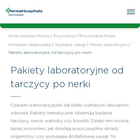
Wybrana
Przychodnia Penta Hospitals
przychodnia:
Wagrowska
Poradnie w przychodni
Badania w przychodni
O przych
/
/
Przychodnia Penta
Penta Hospitals Polska
Przychodnie
Hospitals Wagrowska
/
Wybrane usługi
/
/
Pakiety laboratoryjne
Pakiety laboratoryjne od tarczycy po nerki
Pakiety laboratoryjne od
tarczycy po nerki
Czasem warto przyjrzeć się bliżej wybranym obszarom
zdrowia. Pakiety tematyczne obejmują badania
tarczycy, serca, wątroby czy trzustki. Dzięki nim można
lepiej zrozumieć, jak działają poszczególne układy
organizmu i czy wymagają dodatkowej uwagi. To