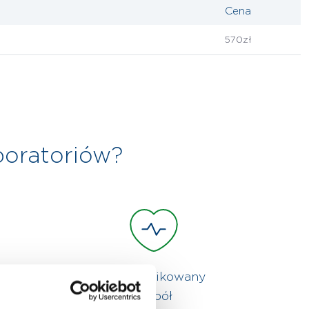
Cena
570zł
boratoriów?
Wykwalifikowany
zespół