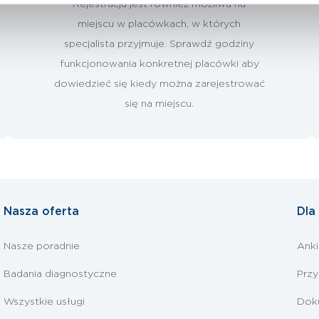
Rejestracja jest również możliwa na
miejscu w placówkach, w których
specjalista przyjmuje. Sprawdź godziny
funkcjonowania konkretnej placówki aby
dowiedzieć się kiedy można zarejestrować
się na miejscu.
Nasza oferta
Dla
Nasze poradnie
Anki
Badania diagnostyczne
Prz
Wszystkie usługi
Dok