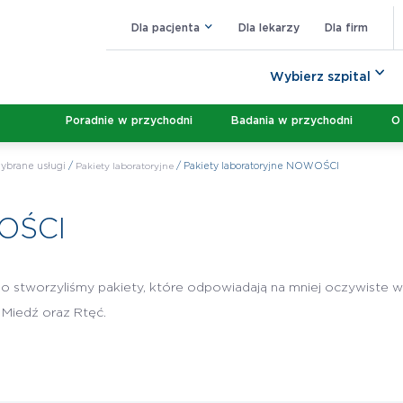
Dla pacjenta
Dla lekarzy
Dla firm
Wybierz szpital
Poradnie w przychodni
Badania w przychodni
O
ybrane usługi
/
Pakiety laboratoryjne
/
Pakiety laboratoryjne NOWOŚCI
WOŚCI
o stworzyliśmy pakiety, które odpowiadają na mniej oczywiste wy
 Miedź oraz Rtęć.