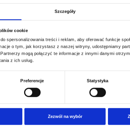
Wszystkie badania wykonujemy w komfortowych
Szczegóły
warunkach, zapewniając odpowiednią opiekę
medyczną. W razie potrzeby masz też możliwość
konsultacji z lekarzami aby omówić swoje wyniki.
 plików cookie
do spersonalizowania treści i reklam, aby oferować funkcje sp
ormacje o tym, jak korzystasz z naszej witryny, udostępniamy p
Partnerzy mogą połączyć te informacje z innymi danymi otrzym
nia z ich usług.
Jak umówić się do lekarza?
Preferencje
Statystyka
Zezwól na wybór
Z
Rejestracja w placówce