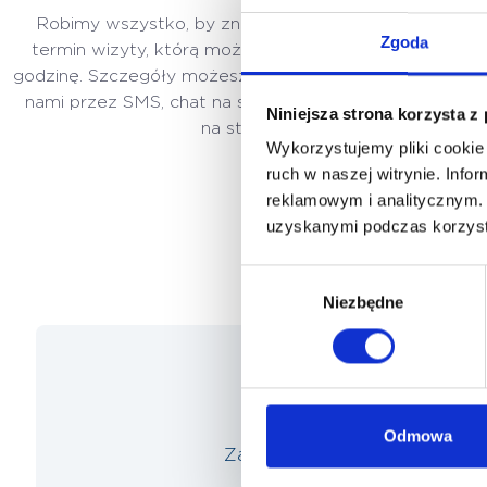
Robimy wszystko, by znaleźć dla Ciebie dogodny
Zgoda
termin wizyty, którą możesz umówić na konkretną
godzinę. Szczegóły możesz uzgodnić kontaktując się z
nami przez SMS, chat na stronie lub przez formularz
Niniejsza strona korzysta z
na stronie.
Wykorzystujemy pliki cookie 
ruch w naszej witrynie. Inf
reklamowym i analitycznym. 
uzyskanymi podczas korzysta
Wybór
Niezbędne
zgody
Odmowa
Zadzwoń