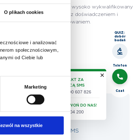
Zatrudniamy sprawdzony i wysoko wykwalifikowany
O plikach cookies
personel medyczny z doświadczeniem i
zaangażowaniem.
QUIZ:
dobór
badań
ołecznościowe i analizować
artnerom społecznościowym,
anymi od Ciebie lub
Telefon
KONTAKT ZA
POMOCĄ SMS
Marketing
Czat
+48 500 607 826
ZADZWOŃ DO NAS!
61 86 04 200
ezwól na wszystkie
Napisz SMS