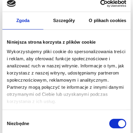
Previous
Next
Zgoda
Szczegóły
O plikach cookies
Rezerwujesz
Niniejsza strona korzysta z plików cookie
konkretną godzinę
Wykorzystujemy pliki cookie do spersonalizowania treści
i reklam, aby oferować funkcje społecznościowe i
Robimy wszystko, by znaleźć dla
analizować ruch w naszej witrynie. Informacje o tym, jak
Ciebie dogodny termin wizyty,
korzystasz z naszej witryny, udostępniamy partnerom
którą możesz umówić na
społecznościowym, reklamowym i analitycznym.
konkretną godzinę. Szczegóły
Partnerzy mogą połączyć te informacje z innymi danymi
otrzymanymi od Ciebie lub uzyskanymi podczas
możesz uzgodnić kontaktując się z
korzystania z ich usług.
nami przez SMS, chat na stronie lub
przez formularz na stronie.
Wybór
Niezbędne
zgody