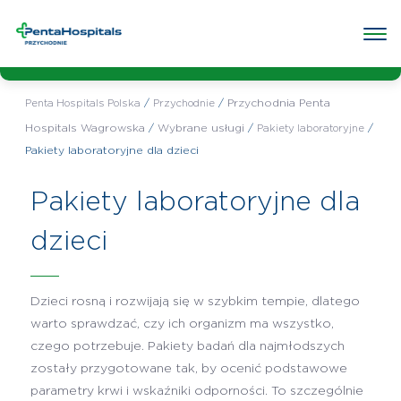
Wybrana
Przychodnia Penta Hospitals
przychodnia:
Wagrowska
Poradnie w przychodni
Badania w przychodni
O przych
/
/
Przychodnia Penta
Penta Hospitals Polska
Przychodnie
Hospitals Wagrowska
/
Wybrane usługi
/
/
Pakiety laboratoryjne
Pakiety laboratoryjne dla dzieci
Pakiety laboratoryjne dla
dzieci
Dzieci rosną i rozwijają się w szybkim tempie, dlatego
warto sprawdzać, czy ich organizm ma wszystko,
czego potrzebuje. Pakiety badań dla najmłodszych
zostały przygotowane tak, by ocenić podstawowe
parametry krwi i wskaźniki odporności. To szczególnie