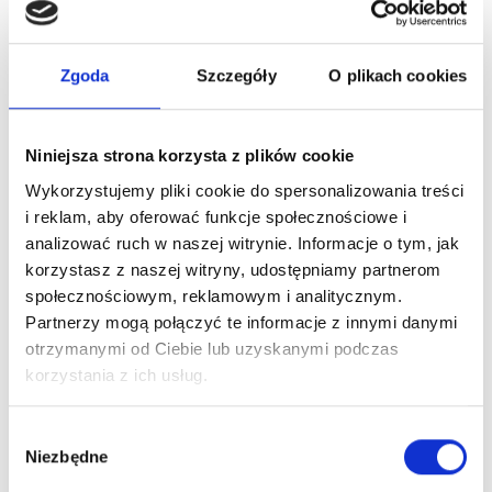
Previous
Next
Zgoda
Szczegóły
O plikach cookies
Rezerwujesz
Niniejsza strona korzysta z plików cookie
konkretną godzinę
Wykorzystujemy pliki cookie do spersonalizowania treści
i reklam, aby oferować funkcje społecznościowe i
Robimy wszystko, by znaleźć dla
analizować ruch w naszej witrynie. Informacje o tym, jak
Ciebie dogodny termin wizyty,
korzystasz z naszej witryny, udostępniamy partnerom
którą możesz umówić na
społecznościowym, reklamowym i analitycznym.
konkretną godzinę. Szczegóły
Partnerzy mogą połączyć te informacje z innymi danymi
otrzymanymi od Ciebie lub uzyskanymi podczas
możesz uzgodnić kontaktując się z
korzystania z ich usług.
nami przez SMS, chat na stronie lub
przez formularz na stronie.
Wybór
Niezbędne
zgody