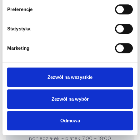
Preferencje
Jak umówić się do lekarza?
Statystyka
Marketing
Zezwól na wszystkie
Zadzwoń
W celu umówienia się prywatnie
Zezwól na wybór
(61) 8-604-200
Odmowa
Rejestracja telefoniczna
poniedziałek – piątek 7:00 – 18:00