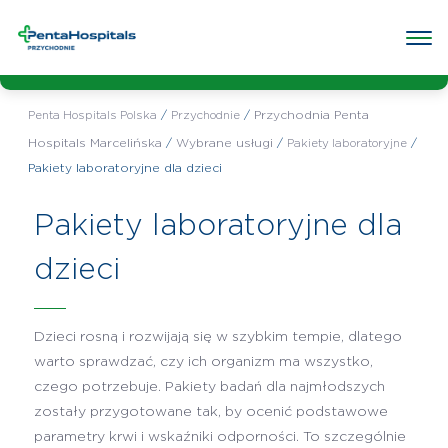
Wybrana
Przychodnia Penta Hospitals
przychodnia:
Marcelińska
Poradnie w przychodni
Badania w przychodni
O przych
/
/
Przychodnia Penta
Penta Hospitals Polska
Przychodnie
Hospitals Marcelińska
/
Wybrane usługi
/
/
Pakiety laboratoryjne
Pakiety laboratoryjne dla dzieci
Pakiety laboratoryjne dla
dzieci
Dzieci rosną i rozwijają się w szybkim tempie, dlatego
warto sprawdzać, czy ich organizm ma wszystko,
czego potrzebuje. Pakiety badań dla najmłodszych
zostały przygotowane tak, by ocenić podstawowe
parametry krwi i wskaźniki odporności. To szczególnie