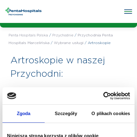
Wybrana
Przychodnia Penta Hospitals
przychodnia:
Marcelińska
Poradnie w przychodni
Badania w przychodni
O przych
/
/
Przychodnia Penta
Penta Hospitals Polska
Przychodnie
Hospitals Marcelińska
/
Wybrane usługi
/
Artroskopie
Artroskopie w naszej
Przychodni:
Zgoda
Szczegóły
O plikach cookies
Artroskopia stawu skokowego
Niniejsza strona korzysta z plików cookie