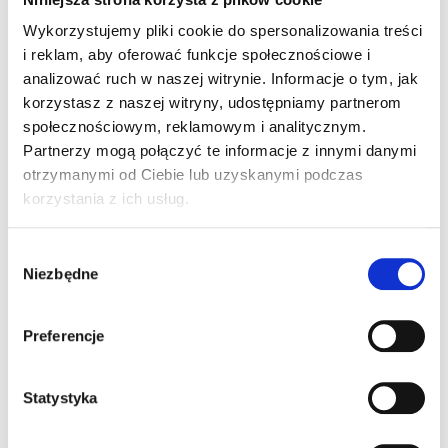
Procedura pozwala zachować naturalną
Wykorzystujemy pliki cookie do spersonalizowania treści
strukturę stawu i przywrócić jego funkcję.
i reklam, aby oferować funkcje społecznościowe i
analizować ruch w naszej witrynie. Informacje o tym, jak
korzystasz z naszej witryny, udostępniamy partnerom
społecznościowym, reklamowym i analitycznym.
Partnerzy mogą połączyć te informacje z innymi danymi
otrzymanymi od Ciebie lub uzyskanymi podczas
Leczenie chrząstki stawowej
korzystania z ich usług.
Uszkodzenia chrząstki mogą prowadzić do
Wybór
bólu i pogorszenia ruchomości. W
Niezbędne
zgody
zależności od stopnia zaawansowania
stosuje się nowoczesne metody
Preferencje
rekonstrukcji, w tym wykorzystanie
membran kolagenowych. Pozwala to na
odbudowę chrząstki oraz zmniejszenie
Statystyka
ryzyka zmian zwyrodnieniowych.