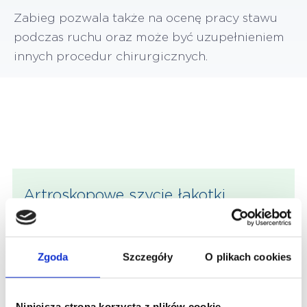
Zabieg pozwala także na ocenę pracy stawu
podczas ruchu oraz może być uzupełnieniem
innych procedur chirurgicznych.
Artroskopowe szycie łąkotki
Uszkodzenie łąkotki często objawia się
bólem, obrzękiem i ograniczeniem ruchu.
Zgoda
Szczegóły
O plikach cookies
Artroskopowe szycie umożliwia jej
naprawę poprzez niewielkie nacięcia, z
użyciem kamery i precyzyjnych narzędzi.
Niniejsza strona korzysta z plików cookie