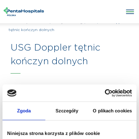
/
/
USG
/
USG Doppler
Penta Hospitals Polska
Wszystkie usługi
tętnic kończyn dolnych
USG Doppler tętnic
kończyn dolnych
Zgoda
Szczegóły
O plikach cookies
Niniejsza strona korzysta z plików cookie