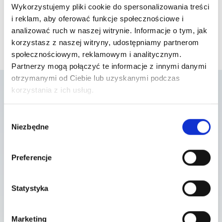
Wykorzystujemy pliki cookie do spersonalizowania treści
i reklam, aby oferować funkcje społecznościowe i
analizować ruch w naszej witrynie. Informacje o tym, jak
korzystasz z naszej witryny, udostępniamy partnerom
społecznościowym, reklamowym i analitycznym.
Partnerzy mogą połączyć te informacje z innymi danymi
otrzymanymi od Ciebie lub uzyskanymi podczas
korzystania z ich usług.
Lista placówek w
Wybór
Niezbędne
zgody
których usługa jest
dostępna
Preferencje
Statystyka
Szpital Katowice
Morawa 31, 40-353 Katowice
Marketing