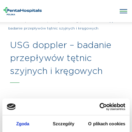
/
/
USG
/
USG doppler -
Penta Hospitals Polska
Wszystkie usługi
badanie przepływów tętnic szyjnych i kręgowych
USG doppler – badanie
przepływów tętnic
szyjnych i kręgowych
Zgoda
Szczegóły
O plikach cookies