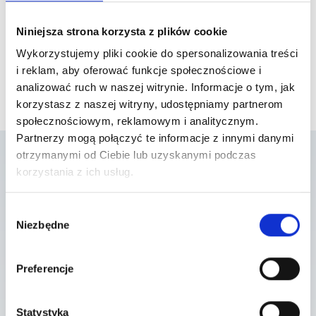
Niniejsza strona korzysta z plików cookie
Wykorzystujemy pliki cookie do spersonalizowania treści
i reklam, aby oferować funkcje społecznościowe i
analizować ruch w naszej witrynie. Informacje o tym, jak
korzystasz z naszej witryny, udostępniamy partnerom
społecznościowym, reklamowym i analitycznym.
Partnerzy mogą połączyć te informacje z innymi danymi
otrzymanymi od Ciebie lub uzyskanymi podczas
korzystania z ich usług.
Lista placówek w
Wybór
których usługa jest
Niezbędne
zgody
dostępna
Preferencje
Statystyka