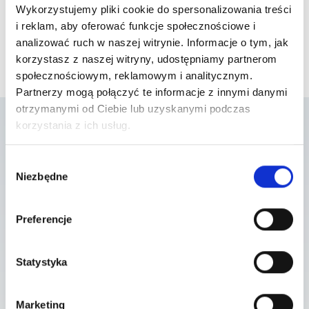
Wykorzystujemy pliki cookie do spersonalizowania treści
i reklam, aby oferować funkcje społecznościowe i
analizować ruch w naszej witrynie. Informacje o tym, jak
korzystasz z naszej witryny, udostępniamy partnerom
społecznościowym, reklamowym i analitycznym.
Partnerzy mogą połączyć te informacje z innymi danymi
otrzymanymi od Ciebie lub uzyskanymi podczas
korzystania z ich usług.
Lista placówek w
Wybór
Niezbędne
zgody
których usługa jest
dostępna
Preferencje
Statystyka
Przychodnia Penta Hospitals Wagrowska
ul. Wagrowska 6, 61-369 Poznań
Marketing