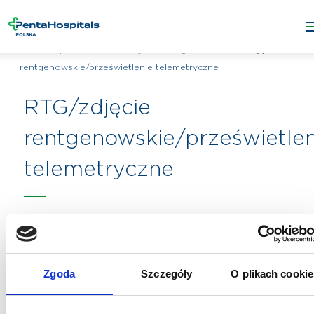
/
/
RTG
/
RTG/zdjęcie
Penta Hospitals Polska
Wszystkie usługi
rentgenowskie/prześwietlenie telemetryczne
RTG/zdjęcie
rentgenowskie/prześwietlen
telemetryczne
Zgoda
Szczegóły
O plikach cookie