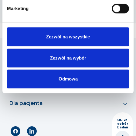
Marketing
Szpital Poznań
ul. Grunwaldzka 156, 60-309 Poznań
Zezwól na wszystkie
Penta Hospitals Polska
Zezwól na wybór
Nasza oferta
Odmowa
Dla pacjenta
QUIZ:
dobór
badań