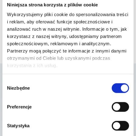
Niniejsza strona korzysta z plików cookie
Wykorzystujemy pliki cookie do spersonalizowania treści
i reklam, aby oferować funkcje społecznościowe i
analizować ruch w naszej witrynie. Informacje o tym, jak
korzystasz z naszej witryny, udostępniamy partnerom
społecznościowym, reklamowym i analitycznym.
Partnerzy mogą połączyć te informacje z innymi danymi
otrzymanymi od Ciebie lub uzyskanymi podczas
korzystania z ich usług.
Wybór
Lista placówek w
Niezbędne
zgody
których usługa jest
Preferencje
dostępna
Statystyka