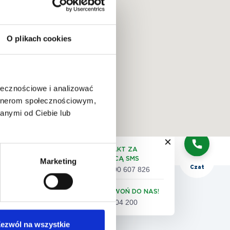
O plikach cookies
QUIZ:
dobór
badań
ołecznościowe i analizować
artnerom społecznościowym,
anymi od Ciebie lub
Telefon
KONTAKT ZA
POMOCĄ SMS
Marketing
Czat
+48 500 607 826
 pacjenta
ZADZWOŃ DO NAS!
61 86 04 200
eta satysfakcji pacjenta
ezwól na wszystkie