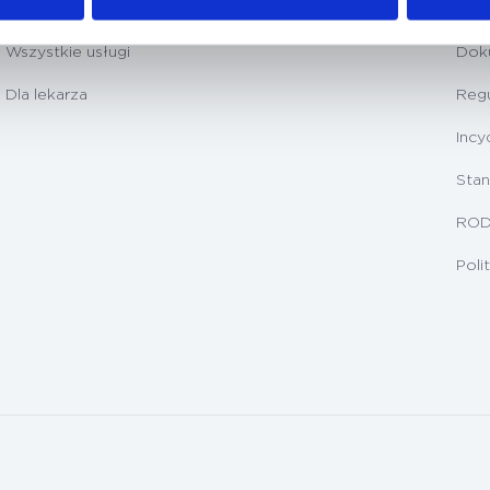
Badania diagnostyczne
Prz
Wszystkie usługi
Dok
Dla lekarza
Regu
Incy
Stan
RO
Poli