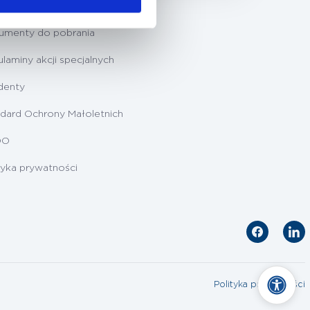
ygotowanie do badań
umenty do pobrania
laminy akcji specjalnych
denty
dard Ochrony Małoletnich
DO
tyka prywatności
Polityka prywatności