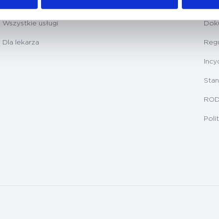
Badania diagnostyczne
Prz
Wszystkie usługi
Dok
Dla lekarza
Regu
Incy
Stan
RO
Poli