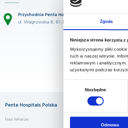
Przychodnia Penta Hospitals Wagrowska
Zgoda
ul. Wagrowska 6, 61-369 Poznań
Niniejsza strona korzysta z
Wykorzystujemy pliki cookie 
ruch w naszej witrynie. Inf
reklamowym i analitycznym. 
uzyskanymi podczas korzysta
Wybór
Niezbędne
zgody
Penta Hospitals Polska
Nasi lekarze
Odmowa