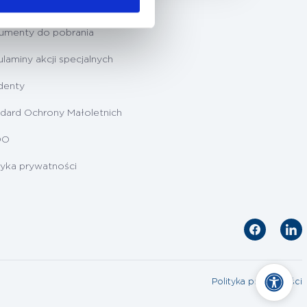
ygotowanie do badań
umenty do pobrania
laminy akcji specjalnych
denty
dard Ochrony Małoletnich
DO
tyka prywatności
Polityka prywatności