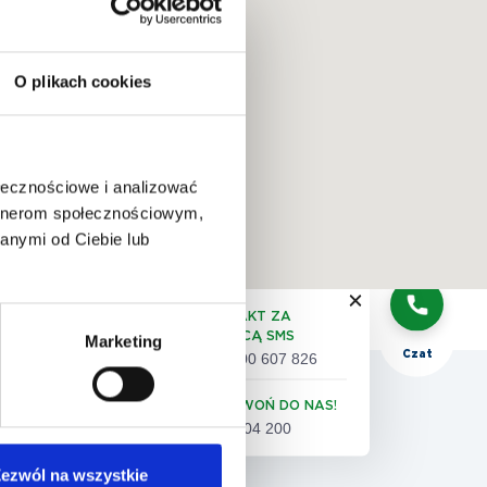
O plikach cookies
QUIZ:
dobór
badań
ołecznościowe i analizować
artnerom społecznościowym,
anymi od Ciebie lub
Telefon
KONTAKT ZA
POMOCĄ SMS
Marketing
Czat
+48 500 607 826
 pacjenta
ZADZWOŃ DO NAS!
61 86 04 200
eta satysfakcji pacjenta
ezwól na wszystkie