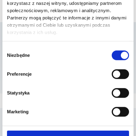
korzystasz z naszej witryny, udostępniamy partnerom
społecznościowym, reklamowym i analitycznym.
Partnerzy mogą połączyć te informacje z innymi danymi
otrzymanymi od Ciebie lub uzyskanymi podczas
korzystania z ich usług.
Lista placówek w
Wybór
Niezbędne
zgody
których usługa jest
dostępna
Preferencje
Statystyka
Marketing
Penta Hospitals Polska