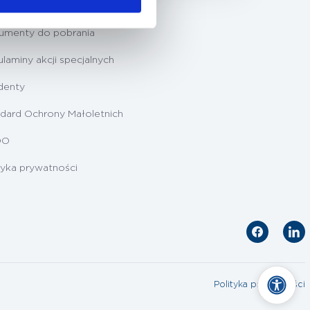
ygotowanie do badań
umenty do pobrania
laminy akcji specjalnych
denty
dard Ochrony Małoletnich
DO
tyka prywatności
Polityka prywatności