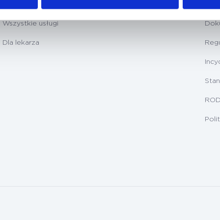
Badania diagnostyczne
Prz
Wszystkie usługi
Dok
Dla lekarza
Regu
Incy
Stan
RO
Poli