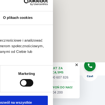
O plikach cookies
QUIZ:
dobór
badań
ołecznościowe i analizować
artnerom społecznościowym,
anymi od Ciebie lub
Telefon
KONTAKT ZA
POMOCĄ SMS
Marketing
Czat
+48 500 607 826
 pacjenta
ZADZWOŃ DO NAS!
61 86 04 200
eta satysfakcji pacjenta
ezwól na wszystkie