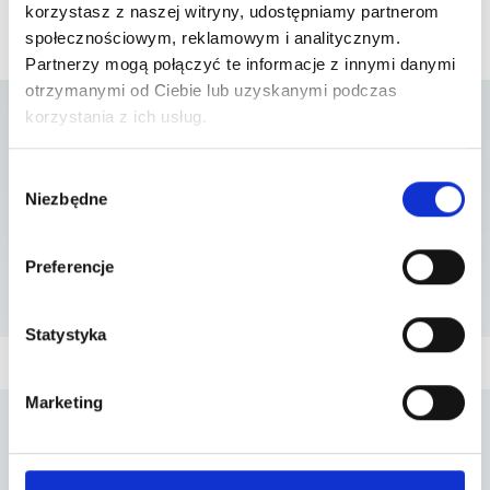
korzystasz z naszej witryny, udostępniamy partnerom
społecznościowym, reklamowym i analitycznym.
Partnerzy mogą połączyć te informacje z innymi danymi
otrzymanymi od Ciebie lub uzyskanymi podczas
korzystania z ich usług.
Lista placówek w
Wybór
Niezbędne
zgody
których usługa jest
dostępna
Preferencje
Statystyka
Marketing
Penta Hospitals Polska