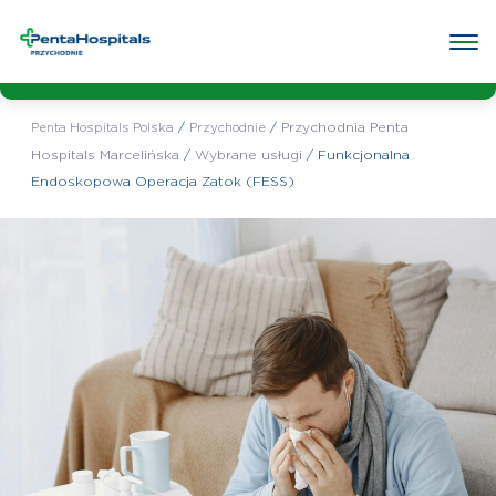
Wybrana
Przychodnia Penta Hospitals
przychodnia:
Marcelińska
Poradnie w przychodni
Badania w przychodni
O przych
/
/
Przychodnia Penta
Penta Hospitals Polska
Przychodnie
Hospitals Marcelińska
/
Wybrane usługi
/
Funkcjonalna
Endoskopowa Operacja Zatok (FESS)