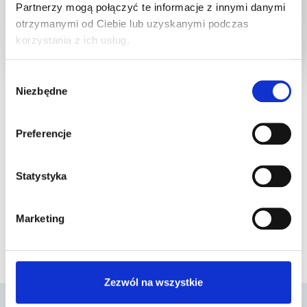
Partnerzy mogą połączyć te informacje z innymi danymi
wybranych obszarach.
otrzymanymi od Ciebie lub uzyskanymi podczas
korzystania z ich usług.
Wybór
Niezbędne
zgody
Preferencje
Statystyka
Marketing
Zezwól na wszystkie
Jakie schorzenia