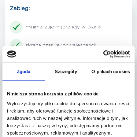
Zabieg:
minimalizuje ingerencję w tkanki
skraca czas rekonwalescencji
zmniejsza ryzyko powikłań
Zgoda
Szczegóły
O plikach cookies
pozwala szybko wrócić do codziennej
aktywności
Niniejsza strona korzysta z plików cookie
Wykorzystujemy pliki cookie do spersonalizowania treści
W zależności od potrzeb pacjenta
i reklam, aby oferować funkcje społecznościowe i
wykonujemy zarówno zabiegi obejmujące
analizować ruch w naszej witrynie. Informacje o tym, jak
wszystkie zatoki (obustronnie), jak i bardziej
korzystasz z naszej witryny, udostępniamy partnerom
społecznościowym, reklamowym i analitycznym.
ograniczone procedury, skoncentrowane na