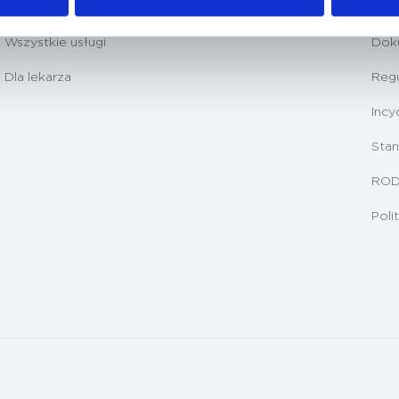
Badania diagnostyczne
Prz
Wszystkie usługi
Dok
Dla lekarza
Regu
Incy
Stan
RO
Poli