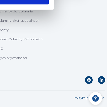
ygotowanie do badań
umenty do pobrania
laminy akcji specjalnych
denty
dard Ochrony Małoletnich
DO
tyka prywatności
Polityka prywatności