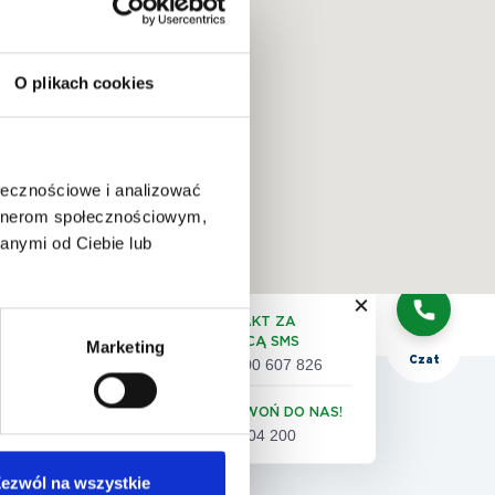
O plikach cookies
QUIZ:
dobór
badań
ołecznościowe i analizować
artnerom społecznościowym,
anymi od Ciebie lub
Telefon
KONTAKT ZA
POMOCĄ SMS
Marketing
Czat
+48 500 607 826
 pacjenta
ZADZWOŃ DO NAS!
61 86 04 200
eta satysfakcji pacjenta
ezwól na wszystkie