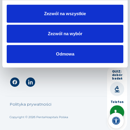
Penta Hospitals Polska
Zezwól na wszystkie
Nasza oferta
Zezwól na wybór
Odmowa
Dla pacjenta
QUIZ:
dobór
badań
Telefon
Polityka prywatności
Copyright © 2026 PentaHospitals Polska
Czat