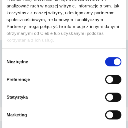
analizować ruch w naszej witrynie. Informacje o tym, jak
korzystasz z naszej witryny, udostępniamy partnerom
społecznościowym, reklamowym i analitycznym.
Partnerzy mogą połączyć te informacje z innymi danymi
otrzymanymi od Ciebie lub uzyskanymi podczas
korzystania z ich usług.
Wybór
Lista placówek w
Niezbędne
zgody
których usługa jest
Preferencje
dostępna
Statystyka
Marketing