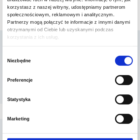
korzystasz z naszej witryny, udostępniamy partnerom
społecznościowym, reklamowym i analitycznym.
Partnerzy mogą połączyć te informacje z innymi danymi
otrzymanymi od Ciebie lub uzyskanymi podczas
korzystania z ich usług.
Lista placówek w
Wybór
Niezbędne
zgody
których usługa jest
Preferencje
dostępna
Statystyka
Marketing
Penta Hospitals Polska