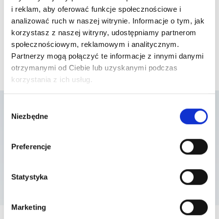
i reklam, aby oferować funkcje społecznościowe i
analizować ruch w naszej witrynie. Informacje o tym, jak
korzystasz z naszej witryny, udostępniamy partnerom
społecznościowym, reklamowym i analitycznym.
Partnerzy mogą połączyć te informacje z innymi danymi
otrzymanymi od Ciebie lub uzyskanymi podczas
korzystania z ich usług.
Wybór
Niezbędne
zgody
Lista placówek w
Preferencje
których usługa jest
dostępna
Statystyka
Marketing