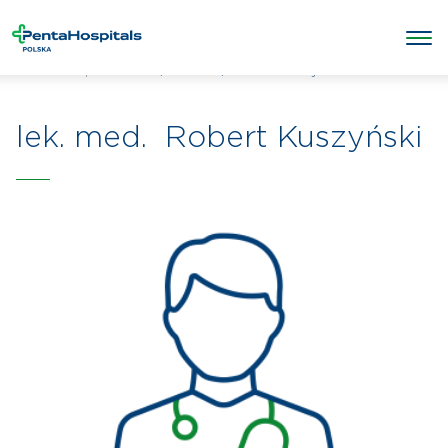
/
/
Robert Kuszyński
Penta Hospitals Polska
Lekarze
lek. med. Robert Kuszyński