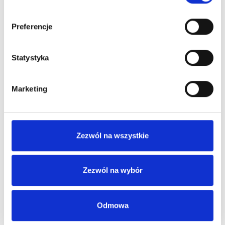
Konsultacje:
Tak
Preferencje
Statystyka
Marketing
Uwaga!
Ten sam lekarz może, w zależności od tego, w
której jednostce przyjmuje, udzielać porad w
Zezwól na wszystkie
ramach kontraktu NFZ lub komercyjnie.
Aby upewnić się czy lekarz, do którego chcesz
Zezwól na wybór
się zarejestrować, przyjmie Cię na NFZ, czy
odpłatnie, skontaktuj się z odpowiednią
Odmowa
przychodnią.”