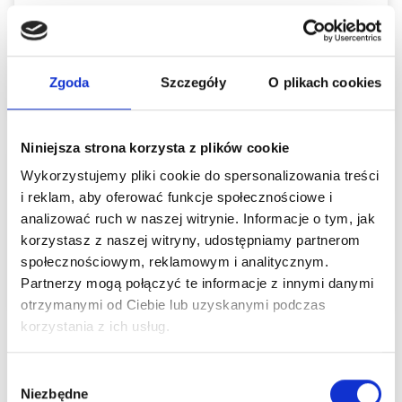
Szpital Piaseczno
ul. A. Mickiewicza 39
Zgoda
Szczegóły
O plikach cookies
05-500 Piaseczno
Niniejsza strona korzysta z plików cookie
Wykorzystujemy pliki cookie do spersonalizowania treści
Poradnie lekarza
i reklam, aby oferować funkcje społecznościowe i
analizować ruch w naszej witrynie. Informacje o tym, jak
Szpital Piaseczno
korzystasz z naszej witryny, udostępniamy partnerom
Medycyny podróży - Komercyjnie
społecznościowym, reklamowym i analitycznym.
Partnerzy mogą połączyć te informacje z innymi danymi
otrzymanymi od Ciebie lub uzyskanymi podczas
korzystania z ich usług.
Lekarz przyjmuje w zakresie
Wybór
Operacje:
Nie
Niezbędne
zgody