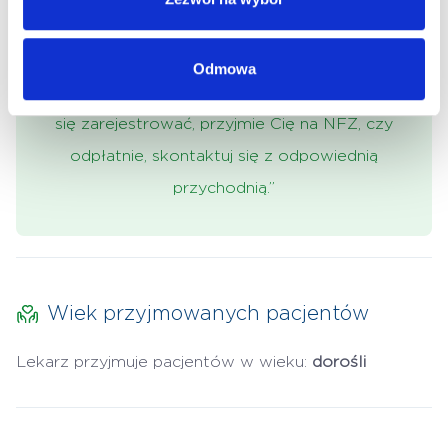
której jednostce przyjmuje, udzielać porad w
ramach kontraktu NFZ lub komercyjnie.
Odmowa
Aby upewnić się czy lekarz, do którego chcesz
się zarejestrować, przyjmie Cię na NFZ, czy
odpłatnie, skontaktuj się z odpowiednią
przychodnią.”
Wiek przyjmowanych pacjentów
Lekarz przyjmuje pacjentów w wieku:
dorośli