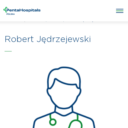
/
/
Robert Jędrzejewski
Penta Hospitals Polska
Lekarze
Robert Jędrzejewski