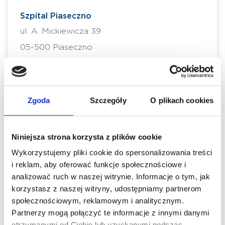
Szpital Piaseczno
ul. A. Mickiewicza 39
05-500 Piaseczno
Szpital Piaseczno
ul. A. Mickiewicza 39
Zgoda
Szczegóły
O plikach cookies
05-500 Piaseczno
Niniejsza strona korzysta z plików cookie
Wykorzystujemy pliki cookie do spersonalizowania treści
Poradnie lekarza
i reklam, aby oferować funkcje społecznościowe i
analizować ruch w naszej witrynie. Informacje o tym, jak
korzystasz z naszej witryny, udostępniamy partnerom
Szpital Piaseczno
społecznościowym, reklamowym i analitycznym.
Pulmonologiczna - NFZ
Partnerzy mogą połączyć te informacje z innymi danymi
otrzymanymi od Ciebie lub uzyskanymi podczas