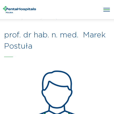
/
/
Marek Postuła
Penta Hospitals Polska
Lekarze
prof. dr hab. n. med. Marek
Postuła