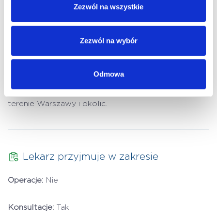
Zezwól na wszystkie
wystąpień oraz propagatorem zdrowego trybu życia
w programach radiowych oraz telewizyjnych. Na co
Zezwól na wybór
dzień aktywnie uprawia kolarstwo, a od kilku lat
zajmuje się też kardiologią sportową i pomaga
osobom aktywnym bezpiecznie oddawać się swoim
Odmowa
pasjom. Współpracuje z wieloma szpitalami na
terenie Warszawy i okolic.
Lekarz przyjmuje w zakresie
Operacje:
Nie
Konsultacje:
Tak