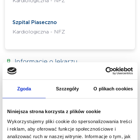
Kardiologiczna - NFZ
Szpital Piaseczno
Kardiologiczna - NFZ
Informacje o lekarzu
Specjalista z wieloletnim stażem klinicznym w
Zgoda
Szczegóły
O plikach cookies
dziedzinie kardiologii oraz chorób wewnętrznych. W
przeszłości związany był z I Kliniką Kardiologii
Niniejsza strona korzysta z plików cookie
Warszawskiego Uniwersytetu Medycznego oraz
Wykorzystujemy pliki cookie do spersonalizowania treści
Kliniką Kardiologii Zachowawczej i Nadciśnienia
i reklam, aby oferować funkcje społecznościowe i
Tętniczego CSK MSWiA w Warszawie. Od lat
analizować ruch w naszej witrynie. Informacje o tym, jak