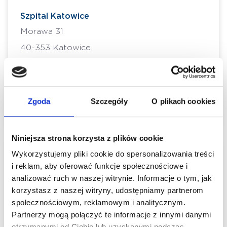
Szpital Katowice
Morawa 31
40-353 Katowice
Szpital Katowice
Morawa 31
Zgoda
Szczegóły
O plikach cookies
40-353 Katowice
Niniejsza strona korzysta z plików cookie
Wykorzystujemy pliki cookie do spersonalizowania treści
Poradnie lekarza
i reklam, aby oferować funkcje społecznościowe i
analizować ruch w naszej witrynie. Informacje o tym, jak
korzystasz z naszej witryny, udostępniamy partnerom
Szpital Katowice
społecznościowym, reklamowym i analitycznym.
Poradnia urazowo-ortopedyczna - NFZ
Partnerzy mogą połączyć te informacje z innymi danymi
otrzymanymi od Ciebie lub uzyskanymi podczas