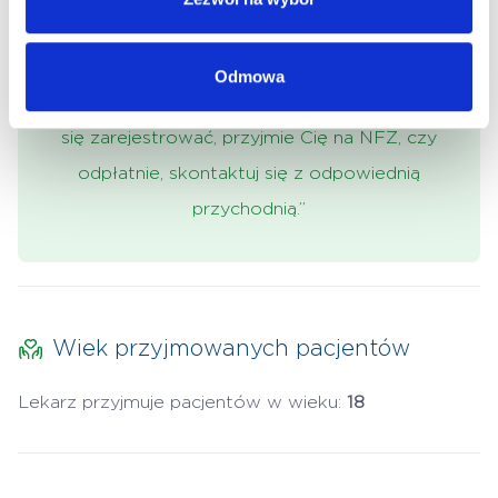
której jednostce przyjmuje, udzielać porad w
ramach kontraktu NFZ lub komercyjnie.
Odmowa
Aby upewnić się czy lekarz, do którego chcesz
się zarejestrować, przyjmie Cię na NFZ, czy
odpłatnie, skontaktuj się z odpowiednią
przychodnią.”
Wiek przyjmowanych pacjentów
Lekarz przyjmuje pacjentów w wieku:
18