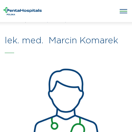
/
/
Marcin Komarek
Penta Hospitals Polska
Lekarze
lek. med. Marcin Komarek