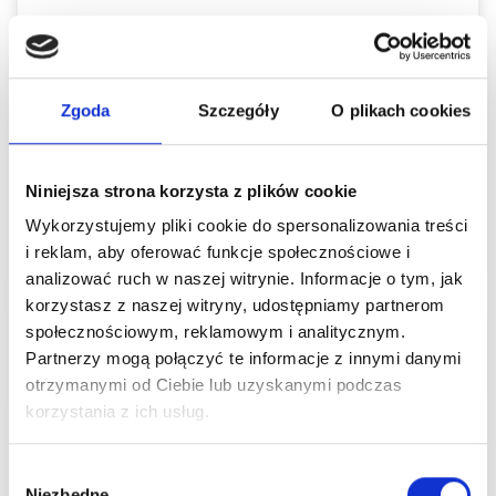
Szpital Piaseczno
ul. A. Mickiewicza 39
05-500 Piaseczno
Zgoda
Szczegóły
O plikach cookies
Szpital Piaseczno
Niniejsza strona korzysta z plików cookie
ul. A. Mickiewicza 39
Wykorzystujemy pliki cookie do spersonalizowania treści
05-500 Piaseczno
i reklam, aby oferować funkcje społecznościowe i
analizować ruch w naszej witrynie. Informacje o tym, jak
korzystasz z naszej witryny, udostępniamy partnerom
społecznościowym, reklamowym i analitycznym.
Poradnie lekarza
Partnerzy mogą połączyć te informacje z innymi danymi
otrzymanymi od Ciebie lub uzyskanymi podczas
korzystania z ich usług.
Lekarz przyjmuje w zakresie
Wybór
Niezbędne