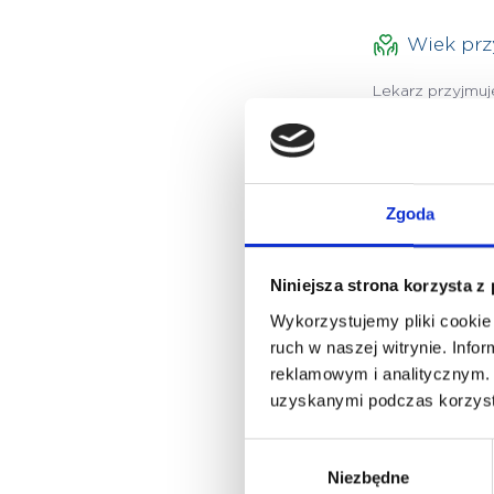
Wiek pr
Lekarz przyjmu
Języki
Zgoda
polski
Niniejsza strona korzysta z
Wykorzystujemy pliki cookie 
ruch w naszej witrynie. Inf
reklamowym i analitycznym. 
uzyskanymi podczas korzysta
Wybór
Niezbędne
zgody