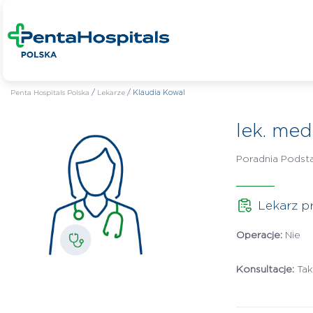
Penta Hospitals Polska
/
Lekarze
/
Klaudia Kowal
lek. med
Poradnia Podst
Lekarz p
Operacje:
Nie
Konsultacje:
Ta