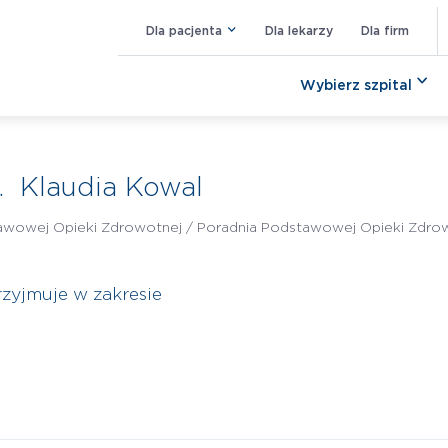
Dla pacjenta
Dla lekarzy
Dla firm
Wybierz szpital
. Klaudia Kowal
awowej Opieki Zdrowotnej /
Poradnia Podstawowej Opieki Zdro
rzyjmuje w zakresie
k