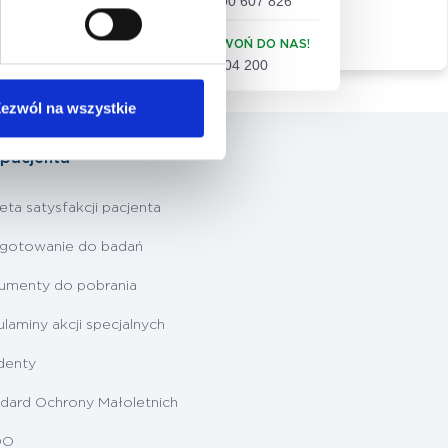
+48 500 607 826
Zdrowotnej - NFZ
ZADZWOŃ DO NAS!
61 86 04 200
ezwól na wszystkie
 pacjenta
eta satysfakcji pacjenta
ygotowanie do badań
umenty do pobrania
laminy akcji specjalnych
denty
dard Ochrony Małoletnich
DO