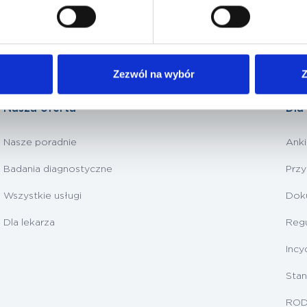
Zezwól na wybór
Z
Nasza oferta
Dla
Nasze poradnie
Anki
Badania diagnostyczne
Prz
Wszystkie usługi
Dok
Dla lekarza
Regu
Incy
Stan
RO