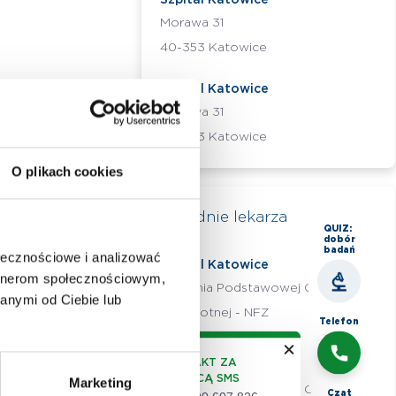
Szpital Katowice
Morawa 31
40-353 Katowice
Szpital Katowice
Morawa 31
40-353 Katowice
O plikach cookies
Poradnie lekarza
QUIZ:
dobór
badań
ołecznościowe i analizować
Szpital Katowice
artnerom społecznościowym,
Poradnia Podstawowej Opieki
anymi od Ciebie lub
Zdrowotnej - NFZ
Telefon
KONTAKT ZA
Szpital Katowice
POMOCĄ SMS
Marketing
Poradnia Podstawowej Opieki
Czat