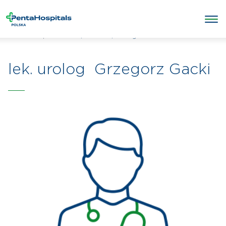
/
/
Grzegorz Gacki
Penta Hospitals Polska
Lekarze
lek. urolog Grzegorz Gacki