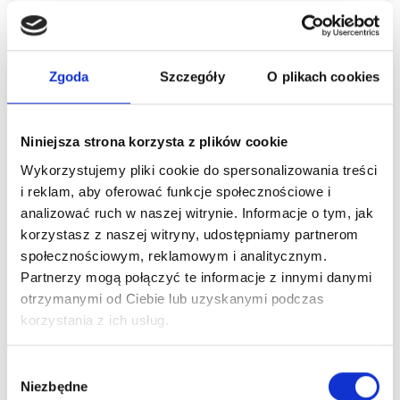
Szpital Piaseczno
Urologiczna - NFZ
Zgoda
Szczegóły
O plikach cookies
Informacje o lekarzu
Niniejsza strona korzysta z plików cookie
Wykorzystujemy pliki cookie do spersonalizowania treści
i reklam, aby oferować funkcje społecznościowe i
Grzegorz Gacki to doświadczony i ceniony
analizować ruch w naszej witrynie. Informacje o tym, jak
specjalista urolog, skupiający się w swojej praktyce
korzystasz z naszej witryny, udostępniamy partnerom
na leczeniu chorób jąder, żylaków powrózka
społecznościowym, reklamowym i analitycznym.
Partnerzy mogą połączyć te informacje z innymi danymi
nasiennego, infekcji intymnych. Jest również
otrzymanymi od Ciebie lub uzyskanymi podczas
ekspertem w medycznych kwestiach związanych z
korzystania z ich usług.
niepłodnością u mężczyzn. W URO.pl zajmuje się
również leczeniem kamicy nerkowej. Poza tym
Wybór
Niezbędne
zgody
obszar jego profesjonalnych zainteresowań stanowi