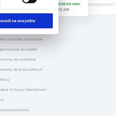
ZADZWOŃ DO NAS!
61 86 04 200
ezwól na wszystkie
 pacjenta
eta satysfakcji pacjenta
ygotowanie do badań
umenty do pobrania
laminy akcji specjalnych
denty
dard Ochrony Małoletnich
DO
tyka prywatności