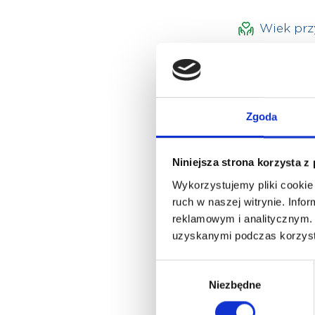
Wiek pr
Lekarz przyjmu
Zgoda
Języki
polski
Niniejsza strona korzysta z
Wykorzystujemy pliki cookie 
ruch w naszej witrynie. Inf
reklamowym i analitycznym. 
uzyskanymi podczas korzysta
Wybór
Niezbędne
zgody