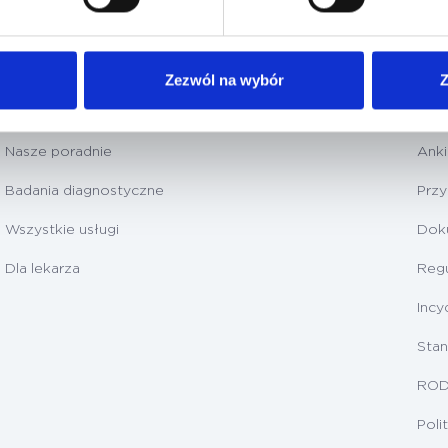
Zezwól na wybór
Z
Nasza oferta
Dla
Nasze poradnie
Anki
Badania diagnostyczne
Prz
Wszystkie usługi
Dok
Dla lekarza
Regu
Incy
Stan
RO
Poli