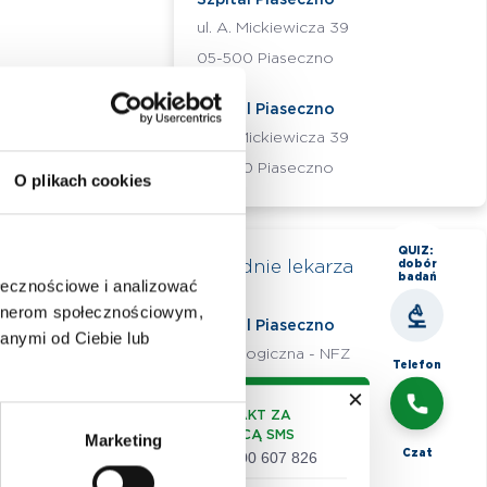
Szpital Piaseczno
ul. A. Mickiewicza 39
05-500 Piaseczno
Szpital Piaseczno
ul. A. Mickiewicza 39
05-500 Piaseczno
O plikach cookies
QUIZ:
Poradnie lekarza
dobór
badań
ołecznościowe i analizować
artnerom społecznościowym,
Szpital Piaseczno
anymi od Ciebie lub
Neurologiczna - NFZ
Telefon
KONTAKT ZA
Szpital Piaseczno
POMOCĄ SMS
Marketing
Neurologiczna - NFZ
Czat
+48 500 607 826