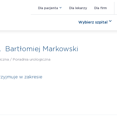
Dla pacjenta
Dla lekarzy
Dla firm
Wybierz szpital
. Bartłomiej Markowski
iczna /
Poradnia urologiczna
rzyjmuje w zakresie
k