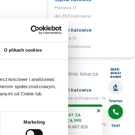
Szpital Katowice
Morawa 31
40-353 Katowice
Szpital Katowice
Morawa 31
40-353 Katowice
O plikach cookies
QUIZ:
Poradnie lekarza
dobór
badań
ołecznościowe i analizować
artnerom społecznościowym,
Szpital Katowice
anymi od Ciebie lub
Poradnia urologiczna - NFZ
Telefon
KONTAKT ZA
Szpital Katowice
POMOCĄ SMS
Marketing
Poradnia urologiczna - NFZ
Czat
+48 500 607 826