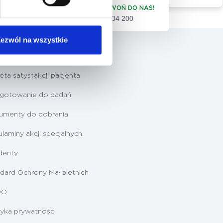
ZADZWOŃ DO NAS!
61 86 04 200
ezwól na wszystkie
 pacjenta
eta satysfakcji pacjenta
ygotowanie do badań
umenty do pobrania
laminy akcji specjalnych
denty
dard Ochrony Małoletnich
DO
tyka prywatności