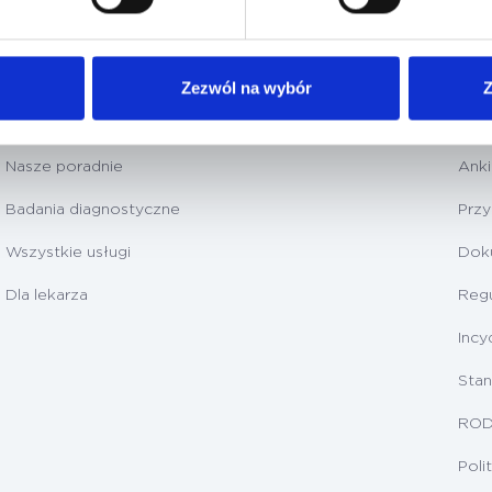
Zezwól na wybór
Z
Nasza oferta
Dla
Nasze poradnie
Anki
Badania diagnostyczne
Prz
Wszystkie usługi
Dok
Dla lekarza
Regu
Incy
Stan
RO
Poli