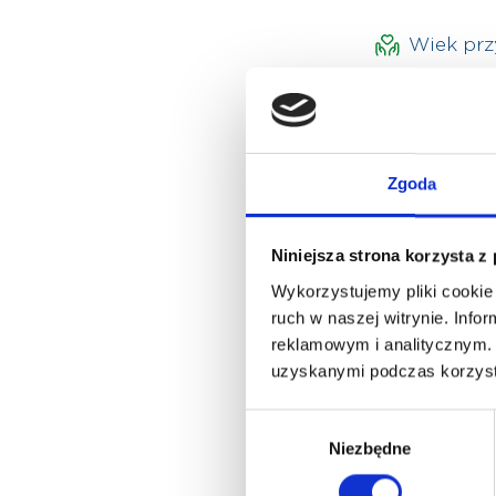
Wiek pr
Lekarz przyjmu
Zgoda
Języki
polski
Niniejsza strona korzysta z
Wykorzystujemy pliki cookie 
ruch w naszej witrynie. Inf
reklamowym i analitycznym. 
uzyskanymi podczas korzysta
Wybór
Niezbędne
zgody