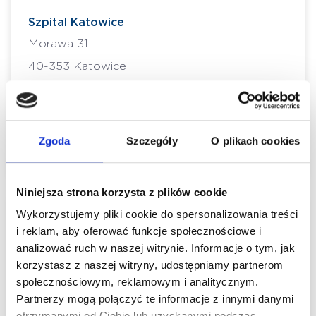
Szpital Katowice
Morawa 31
40-353 Katowice
Szpital Katowice
Morawa 31
Zgoda
Szczegóły
O plikach cookies
40-353 Katowice
Niniejsza strona korzysta z plików cookie
Wykorzystujemy pliki cookie do spersonalizowania treści
Poradnie lekarza
i reklam, aby oferować funkcje społecznościowe i
analizować ruch w naszej witrynie. Informacje o tym, jak
korzystasz z naszej witryny, udostępniamy partnerom
Szpital Katowice
społecznościowym, reklamowym i analitycznym.
Poradnia Okulistyczna - NFZ
Partnerzy mogą połączyć te informacje z innymi danymi
otrzymanymi od Ciebie lub uzyskanymi podczas