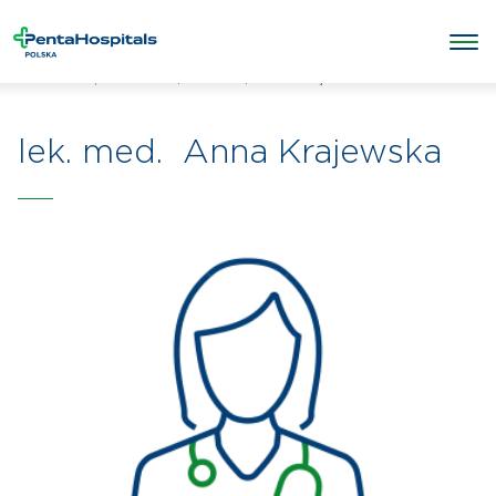
/
/
Anna Krajewska
Penta Hospitals Polska
Lekarze
lek. med. Anna Krajewska