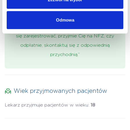
której jednostce przyjmuje, udzielać porad w
ramach kontraktu NFZ lub komercyjnie.
Odmowa
Aby upewnić się czy lekarz, do którego chcesz
się zarejestrować, przyjmie Cię na NFZ, czy
odpłatnie, skontaktuj się z odpowiednią
przychodnią.”
Wiek przyjmowanych pacjentów
Lekarz przyjmuje pacjentów w wieku:
18