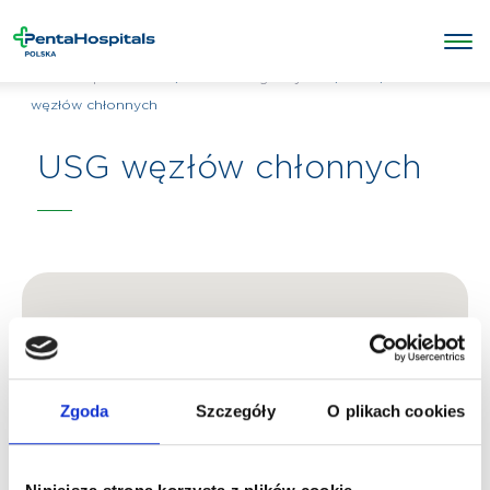
/
/
USG
/
USG
Penta Hospitals Polska
Badania diagnostyczne
węzłów chłonnych
USG węzłów chłonnych
Zgoda
Szczegóły
O plikach cookies