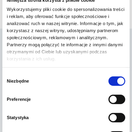
Niniejsza strona korzysta z plików cookie
Wykorzystujemy pliki cookie do spersonalizowania treści
i reklam, aby oferować funkcje społecznościowe i
analizować ruch w naszej witrynie. Informacje o tym, jak
korzystasz z naszej witryny, udostępniamy partnerom
społecznościowym, reklamowym i analitycznym.
Partnerzy mogą połączyć te informacje z innymi danymi
Lista placówek w
otrzymanymi od Ciebie lub uzyskanymi podczas
korzystania z ich usług.
których usługa jest
Wybór
dostępna
Niezbędne
zgody
Preferencje
Szpital Lubin
gen. Józefa Bema 5-6 , 59-300 Lubin
Statystyka
Szpital Piaseczno