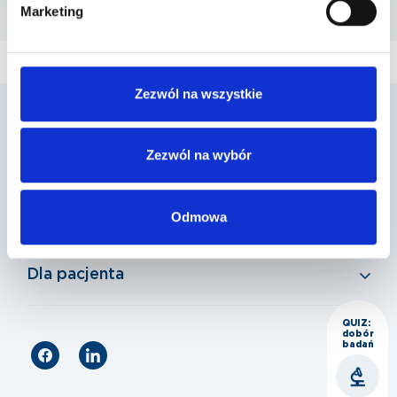
Marketing
ul. A. Mickiewicza 39 , 05-500 Piaseczno
Zezwól na wszystkie
Penta Hospitals Polska
Zezwól na wybór
Nasza oferta
Odmowa
Dla pacjenta
QUIZ:
dobór
badań