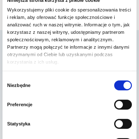
Niniejsza strona korzysta z plików cookie
Wykorzystujemy pliki cookie do spersonalizowania treści
i reklam, aby oferować funkcje społecznościowe i
analizować ruch w naszej witrynie. Informacje o tym, jak
korzystasz z naszej witryny, udostępniamy partnerom
społecznościowym, reklamowym i analitycznym.
Partnerzy mogą połączyć te informacje z innymi danymi
Lista placówek w
otrzymanymi od Ciebie lub uzyskanymi podczas
korzystania z ich usług.
których usługa jest
Wybór
dostępna
Niezbędne
zgody
Preferencje
Szpital Lubin
gen. Józefa Bema 5-6 , 59-300 Lubin
Statystyka
Szpital Piaseczno