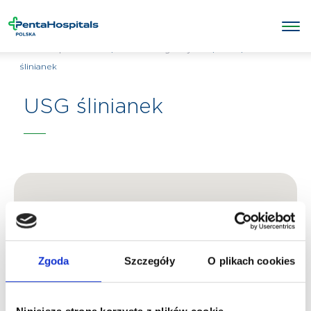
/
/
USG
/
USG
Penta Hospitals Polska
Badania diagnostyczne
ślinianek
USG ślinianek
Zgoda
Szczegóły
O plikach cookies