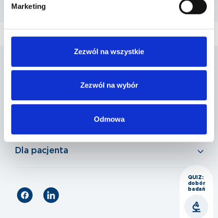
Marketing
ul. A. Mickiewicza 39 , 05-500 Piaseczno
Zezwól na wszystkie
Penta Hospitals Polska
Zezwól na wybór
Nasza oferta
Odmowa
Dla pacjenta
QUIZ:
dobór
badań