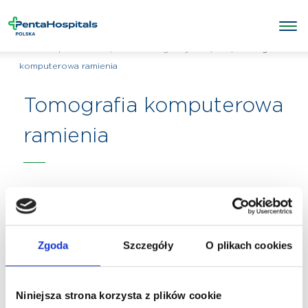
/
/
TK
/
Tomografia
Penta Hospitals Polska
Badania diagnostyczne
komputerowa ramienia
Tomografia komputerowa
ramienia
Zgoda
Szczegóły
O plikach cookies
Niniejsza strona korzysta z plików cookie