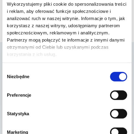
Wykorzystujemy pliki cookie do spersonalizowania treści
i reklam, aby oferować funkcje społecznościowe i
analizować ruch w naszej witrynie. Informacje o tym, jak
korzystasz z naszej witryny, udostępniamy partnerom
społecznościowym, reklamowym i analitycznym.
Partnerzy mogą połączyć te informacje z innymi danymi
otrzymanymi od Ciebie lub uzyskanymi podczas
korzystania z ich usług.
Lista placówek w
Wybór
Niezbędne
zgody
których usługa jest
dostępna
Preferencje
Statystyka
Szpital Piaseczno
ul. A. Mickiewicza 39 , 05-500 Piaseczno
Marketing