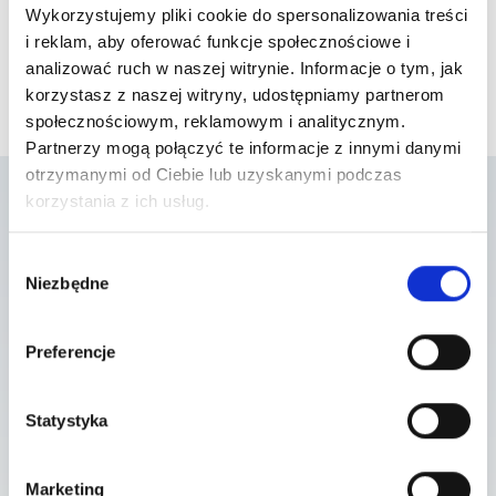
Wykorzystujemy pliki cookie do spersonalizowania treści
i reklam, aby oferować funkcje społecznościowe i
analizować ruch w naszej witrynie. Informacje o tym, jak
korzystasz z naszej witryny, udostępniamy partnerom
społecznościowym, reklamowym i analitycznym.
Partnerzy mogą połączyć te informacje z innymi danymi
otrzymanymi od Ciebie lub uzyskanymi podczas
korzystania z ich usług.
Lista placówek w
Wybór
Niezbędne
zgody
których usługa jest
dostępna
Preferencje
Statystyka
Szpital Piaseczno
ul. A. Mickiewicza 39 , 05-500 Piaseczno
Marketing