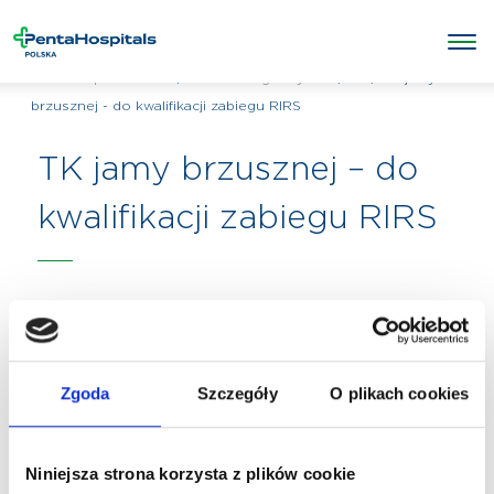
/
/
TK
/
TK jamy
Penta Hospitals Polska
Badania diagnostyczne
brzusznej - do kwalifikacji zabiegu RIRS
TK jamy brzusznej – do
kwalifikacji zabiegu RIRS
Zgoda
Szczegóły
O plikach cookies
Niniejsza strona korzysta z plików cookie