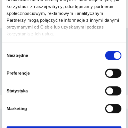
korzystasz z naszej witryny, udostępniamy partnerom
społecznościowym, reklamowym i analitycznym.
Partnerzy mogą połączyć te informacje z innymi danymi
otrzymanymi od Ciebie lub uzyskanymi podczas
korzystania z ich usług.
Lista placówek w
Wybór
Niezbędne
zgody
których usługa jest
Preferencje
dostępna
Statystyka
Marketing
Penta Hospitals Polska