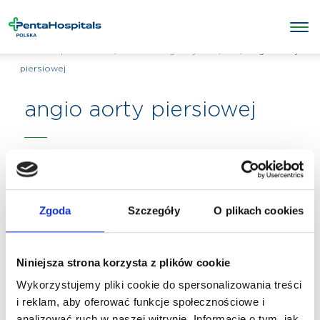
/
/
TK
/
angio aorty
Penta Hospitals Polska
Badania diagnostyczne
piersiowej
angio aorty piersiowej
Zgoda
Szczegóły
O plikach cookies
Niniejsza strona korzysta z plików cookie
Wykorzystujemy pliki cookie do spersonalizowania treści
i reklam, aby oferować funkcje społecznościowe i
analizować ruch w naszej witrynie. Informacje o tym, jak