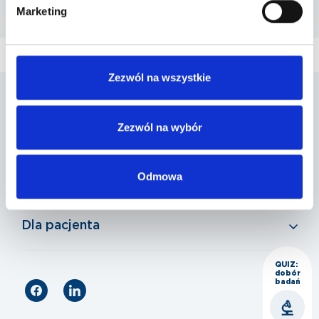
Szpital Piaseczno
Marketing
ul. A. Mickiewicza 39 , 05-500 Piaseczno
Zezwól na wszystkie
Penta Hospitals Polska
Zezwól na wybór
Nasza oferta
Odmowa
Dla pacjenta
QUIZ:
dobór
badań