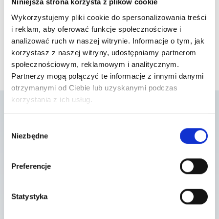
Niniejsza strona korzysta z plików cookie
Wykorzystujemy pliki cookie do spersonalizowania treści
i reklam, aby oferować funkcje społecznościowe i
analizować ruch w naszej witrynie. Informacje o tym, jak
korzystasz z naszej witryny, udostępniamy partnerom
społecznościowym, reklamowym i analitycznym.
Partnerzy mogą połączyć te informacje z innymi danymi
otrzymanymi od Ciebie lub uzyskanymi podczas
korzystania z ich usług.
Lista placówek w
Wybór
Niezbędne
zgody
których usługa jest
Preferencje
dostępna
Statystyka