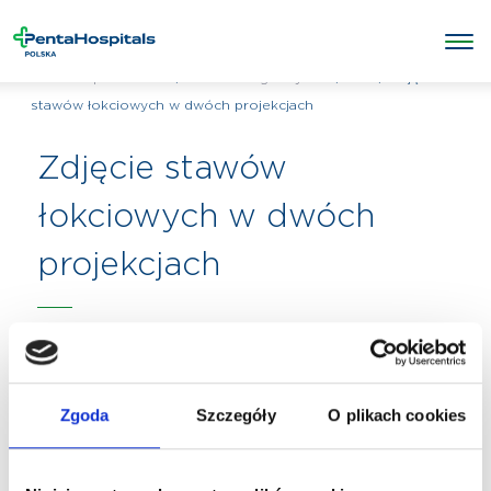
/
/
RTG
/
Zdjęcie
Penta Hospitals Polska
Badania diagnostyczne
stawów łokciowych w dwóch projekcjach
Zdjęcie stawów
łokciowych w dwóch
projekcjach
Zgoda
Szczegóły
O plikach cookies